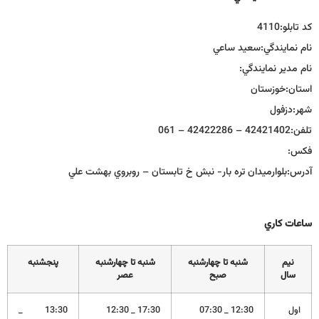
كد تابلو:
4110
نام نمايندگي:
سعيد ساعي
نام مدير نمايندگي:
استان:
خوزستان
شهر:
دزفول
تلفن:
42421402 – 42422286 – 061
فكس:
آدرس:
بلوارميدان تره بار- نبش خ تابستان – روبروي بهشت علي
ساعات كاري
نيم
شنبه تا چهارشنبه
شنبه تا چهارشنبه
پنجشنبه
سال
صبح
عصر
اول
12:30 _ 07:30
17:30 _ 12:30
13:30 _