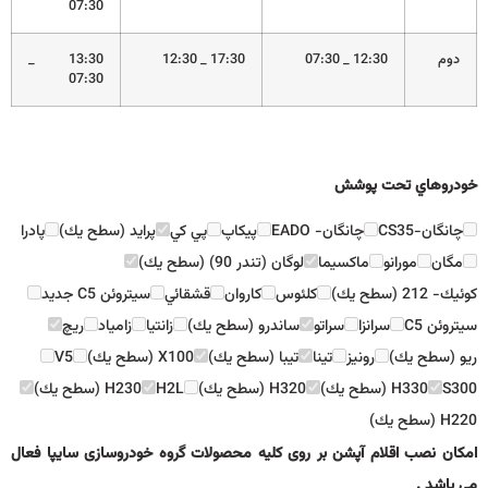
07:30
دوم
12:30 _ 07:30
17:30 _ 12:30
13:30 _
07:30
خودروهاي تحت پوشش
چانگان-CS35
چانگان- EADO
پيكاپ
پي كي
پرايد (سطح يك)
پادرا
مگان
مورانو
ماكسيما
لوگان (تندر 90) (سطح يك)
كوئيك- 212 (سطح يك)
كلئوس
كاروان
قشقائي
سيتروئن C5 جديد
سيتروئن C5
سرانزا
سراتو
ساندرو (سطح يك)
زانتيا
زامياد
ريچ
ريو (سطح يك)
رونيز
تينا
تيبا (سطح يك)
X100 (سطح يك)
V5
S300
H330 (سطح يك)
H320 (سطح يك)
H2L
H230 (سطح يك)
H220 (سطح يك)
امکان نصب اقلام آپشن بر روی کلیه محصولات گروه خودروسازی سایپا فعال
می باشد .