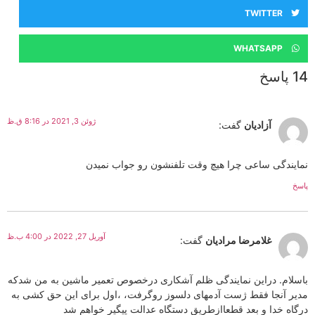
TWITTER
WHATSAPP
14 پاسخ
ژوئن 3, 2021 در 8:16 ق.ظ
آزادیان
گفت:
نمایندگی ساعی چرا هیچ وقت تلفنشون رو جواب نمیدن
پاسخ
آوریل 27, 2022 در 4:00 ب.ظ
غلامرضا مرادیان
گفت:
باسلام. دراین نمایندگی ظلم آشکاری درخصوص تعمیر ماشین به من شدکه
مدیر آنجا فقط ژست آدمهای دلسوز روگرفت، ،اول برای این حق کشی به
درگاه خدا و بعد قطعاازطریق دستگاه عدالت پیگیر خواهم شد