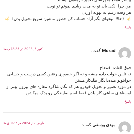
من چرا الکی باید تو یه مدت زیادی بمونم تو نوبت
هر وقت رفتم یه بهونه اوردن
《حالا میخوای بگم آزاد حساب کن چطور ماشین سریع تحویل بدن》
پاسخ
اکتبر 5, 2023 در 12:25 ب.ظ
Morad
گفت:
فوق العاده افتضاح
نه تلفن جواب داده میشه و نه اگر حضوری رفتین کسی درست و حسابی
جوابتونو میده،انگار طلبکار هستن
در مورد تعمیر و تحویل خودرو هم که نگم،شاگرد مغازه های بیرون بهتر از
اوستاهای ساعی کار بلدن فقط اسم نمایندگی رو یدک میکشن
پاسخ
مارس 12, 2024 در 7:37 ق.ظ
مهدی یوسفی
گفت: