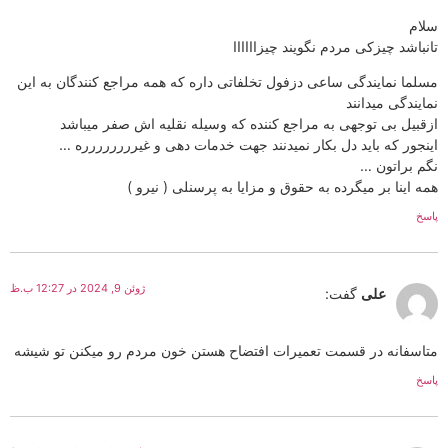
سلام
تانباشد چیزکی مردم نگویند چیزاااااا
مسلما نمایندگی ساعی دزفول تخلفاتی داره که همه مراجع کنندگان به این
نمایندگی میدانند
ازقبیل بی توجهی به مراجع کننده‌ که وسیله نقلیه اش صفر میباشد
اینجور که باید دل بکار نمیدنند جهت خدمات دهی و غیرررررررره …
نگم براتون …
همه اینا بر میگرده به حقوق و مزایا به پرسنلی ( نیرو )
پاسخ
ژوئن 9, 2024 در 12:27 ب.ظ
علی
گفت:
متاسفانه در قسمت تعمیرات افتضاح هستن خون مردم رو میکنن تو شیشه
پاسخ