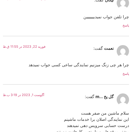
چرا تلفن جواب نمیدییییییین
پاسخ
فوریه 22, 2023 در 11:55 ق.ظ
نعمت
گفت:
چرا هر چی زنگ میزنیم نمایندگی ساعی کسی جواب نمیدهد
پاسخ
آگوست 1, 2023 در 3:19 ب.ظ
گل یخ ...m
گفت:
سلام ماشین من صفر هست
این نمایندگی اصلان برا خدمات ماشینم
درست حسابی سرویس دهی نمیدهند
بیشتر موقع ها پرسنل تعمیرکارهاتون نیستند