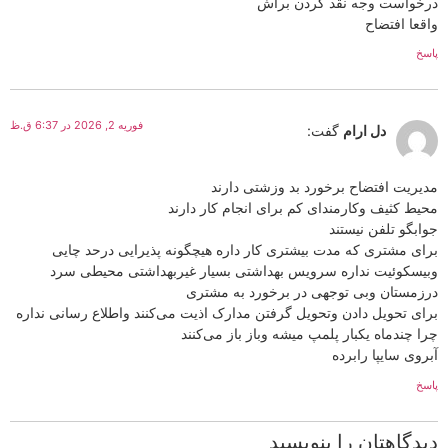
درخواست وجه نقد کردن براش
واقعا افتضاح
پاسخ
فوریه 2, 2026 در 6:37 ق.ظ
دل ارام
گفت:
مدیریت افتضاح برخورد بد وزشتی دارند
محیط کثیف وکارمندای کم برای انجام کار دارند
جوابگو تلفن نیستند
برای مشتری که مدت بیشتری کار داره هیچگونه پذیرایی درحد چایی
وبیسکوئیت نداره سرویس بهداشتی بسیار غیربهداشتی محیطی سرد
درزمستان وبی توجهی در برخورد به مشتری
برای تحویل دادن وتحویل گرفتن مدارک اذیت می‌کنند واطلاع رسانی نداره
چرا چندماه یکبار پلمپ میشه وباز باز می‌کنند
آبروی سایپا رابرده
پاسخ
دیدگاهتان را بنویسید