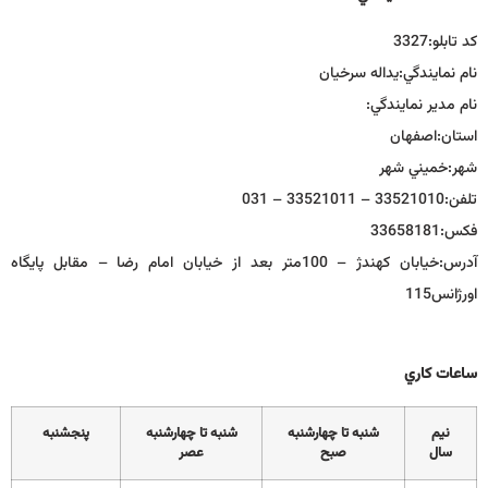
كد تابلو:
3327
نام نمايندگي:
يداله سرخيان
نام مدير نمايندگي:
استان:
اصفهان
شهر:
خميني شهر
تلفن:
33521010 – 33521011 – 031
فكس:
33658181
آدرس:
خيابان كهندژ – 100متر بعد از خيابان امام رضا – مقابل پايگاه
اورژانس115
ساعات كاري
نيم
شنبه تا چهارشنبه
شنبه تا چهارشنبه
پنجشنبه
سال
صبح
عصر