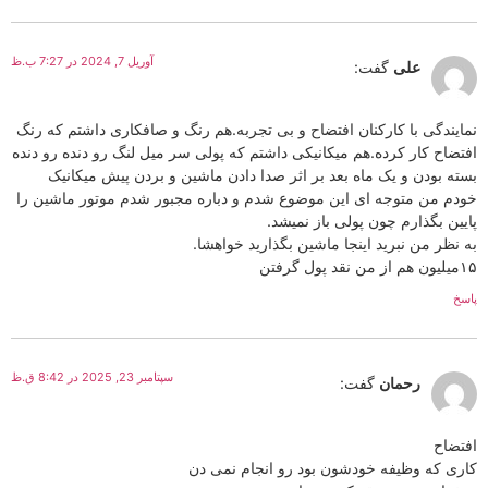
آوریل 7, 2024 در 7:27 ب.ظ
علی
گفت:
نمایندگی با کارکنان افتضاح و بی تجربه.هم رنگ و صافکاری داشتم که رنگ
افتضاح کار کرده.هم میکانیکی داشتم که پولی سر میل لنگ رو دنده رو دنده
بسته بودن و یک ماه بعد بر اثر صدا دادن ماشین و بردن پیش میکانیک
خودم من متوجه ای این موضوع شدم و دباره مجبور شدم موتور ماشین را
پایین بگذارم چون پولی باز نمیشد.
به نظر من نبرید اینجا ماشین بگذارید خواهشا.
۱۵میلیون هم از من نقد پول گرفتن
پاسخ
سپتامبر 23, 2025 در 8:42 ق.ظ
رحمان
گفت:
افتضاح
کاری که وظیفه خودشون بود رو انجام نمی دن