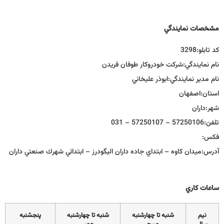
مشخصات نمايندگي
كد تابلو:
3298
نام نمايندگي:
شركت خودروكار طوفان فريدن
نام مدير نمايندگي:
ابوذر عليخاني
استان:
اصفهان
شهر:
داران
تلفن:
57250106 – 57250107 – 031
فكس:
آدرس:
ميدان كاوه – ابتداي جاده داران اليگودرز – ابتدائي شهرك صنعتي داران
ساعات كاري
نيم
شنبه تا چهارشنبه
شنبه تا چهارشنبه
پنجشنبه