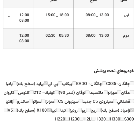
سال
صبح
عصر
اول
13:00 _ 08:00
18:00 _ 15:00
12:00 _
08:00
دوم
13:00 _ 08:00
05:30 _ 02:30
12:00 _
08:00
خودروهاي تحت پوشش
چانگان-CS35
چانگان- EADO
پيكاپ
پي كي
پرايد (سطح يك)
پادرا
مگان
مورانو
ماكسيما
لوگان (تندر 90)
كوئيك- 212
كلئوس
كاروان
قشقائي
سيتروئن C5 جديد
سيتروئن C5
سرانزا
سراتو
ساندرو
زانتيا
زامياد (سطح يك)
ريچ
ريو
رونيز
تينا
تيبا
X100 (سطح يك)
V5
H220
H230
H2L
H320
H330
S300