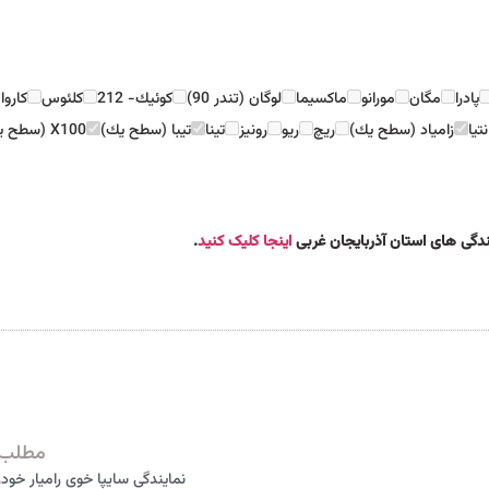
پادرا
مگان
مورانو
ماكسيما
لوگان (تندر 90)
كوئيك- 212
كلئوس
كاروا
نتيا
زامياد (سطح يك)
ريچ
ريو
رونيز
تينا
تيبا (سطح يك)
X100 (سطح يك)
ندگی های استان آذربایجان غربی
اینجا کلیک کنید
.
مطلب 
نمایندگی سایپا خوی رامیار خودرو 75