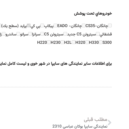
خودروهاي تحت پوشش
چانگان-CS35
چانگان- EADO
پيكاپ
پي كي
پرايد (سطح يك)
قشقائي
سيتروئن C5 جديد
سيتروئن C5
سرانزا
سراتو
ساندرو
زا
H220
H230
H2L
H320
H330
S300
برای اطلاعات سایر نمایندگی های سایپا در شهر خوی و لیست کامل نمای
مطلب قبلی
نمایندگی سایپا بوکان عباسی 2310