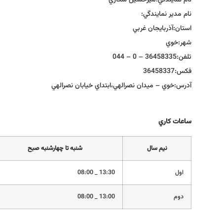
نام نمايندگي:
ميرحسين شكاري
نام مدير نمايندگي:
استان:
آذربايجان غربي
شهر:
خوي
تلفن:
36458335 – 0 – 044
فكس:
36458337
آدرس:
خوي – ميدان نصرالهي،ابتداي خيابان نصرالهي
ساعات كاري
نيم سال
شنبه تا چهارشنبه صبح
اول
13:30 _ 08:00
دوم
13:00 _ 08:00