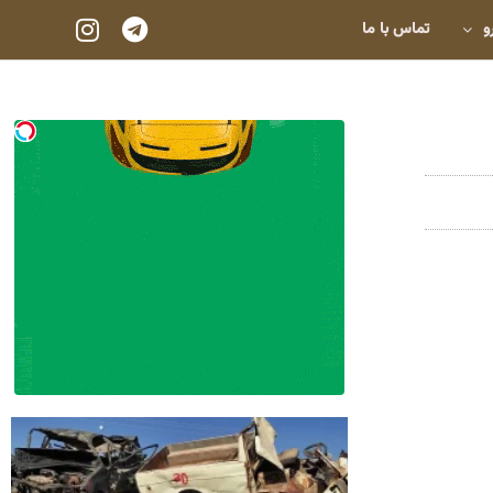
و
تماس با ما