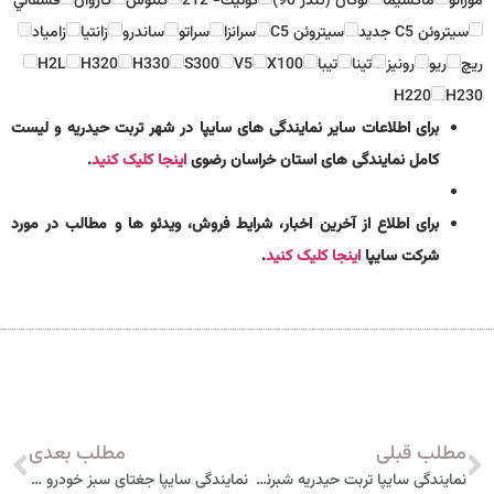
مورانو
ماكسيما
لوگان (تندر 90)
كوئيك- 212
كلئوس
كاروان
قشقائي
سيتروئن C5 جديد
سيتروئن C5
سرانزا
سراتو
ساندرو
زانتيا
زامياد
ريچ
ريو
رونيز
تينا
تيبا
X100
V5
S300
H330
H320
H2L
H220
H230
برای اطلاعات سایر نمایندگی های سایپا در شهر تربت حیدریه و لیست
کامل نمایندگی های استان خراسان رضوی
اینجا کلیک کنید
.
برای اطلاع از آخرین اخبار، شرایط فروش، ویدئو ها و مطالب در مورد
شرکت سایپا
اینجا کلیک کنید
.
مطلب قبلی
مطلب بعدی
نمایندگی سایپا تربت حیدریه شبرنگ 3014
نمایندگی سایپا جغتای سبز خودرو آزادواری 5750