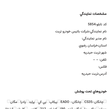
مشخصات نمايندگي
كد تابلو:
5854
نام نمايندگي:
شرکت باتیس خودرو تربت
نام مدير نمايندگي:
استان:
خراسان رضوي
شهر:
تربت حيدريه
تلفن:
– –
فكس:
آدرس:
تربت حیدریه
خودروهاي تحت پوشش
چانگان-CS35
چانگان- EADO
پيكاپ
پي كي
پرايد
پادرا
مگان