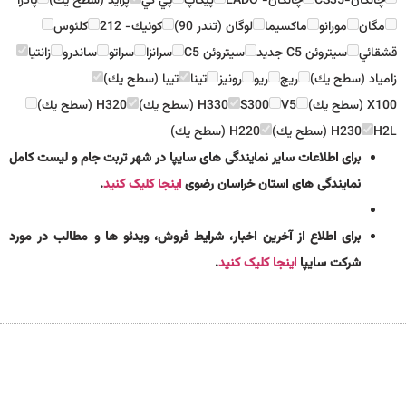
چانگان-CS35
چانگان- EADO
پيكاپ
پي كي
پرايد (سطح يك)
پادرا
مگان
مورانو
ماكسيما
لوگان (تندر 90)
كوئيك- 212
كلئوس
قشقائي
سيتروئن C5 جديد
سيتروئن C5
سرانزا
سراتو
ساندرو
زانتيا
زامياد (سطح يك)
ريچ
ريو
رونيز
تينا
تيبا (سطح يك)
X100 (سطح يك)
V5
S300
H330 (سطح يك)
H320 (سطح يك)
H2L
H230 (سطح يك)
H220 (سطح يك)
برای اطلاعات سایر نمایندگی های سایپا در شهر تربت جام و لیست کامل
نمایندگی های استان خراسان رضوی
اینجا کلیک کنید
.
برای اطلاع از آخرین اخبار، شرایط فروش، ویدئو ها و مطالب در مورد
شرکت سایپا
اینجا کلیک کنید
.