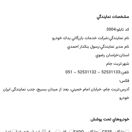
مشخصات نمايندگي
كد تابلو:
3004
نام نمايندگي:
شركت خدمات بازرگاني يدك خودرو
نام مدير نمايندگي:
رسول بنكدار احمدي
استان:
خراسان رضوي
شهر:
تربت جام
تلفن:
52531133 – 52531132 – 051
فكس:
آدرس:
تربت جام، خیابان امام خميني، بعد از میدان بسیج، جنب نمایندگی ایران
خودرو
خودروهاي تحت پوشش