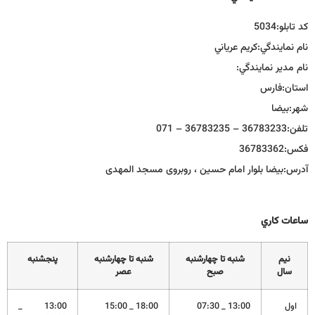
كد تابلو:
5034
نام نمايندگي:
كريم عرياني
نام مدير نمايندگي:
استان:
فارس
شهر:
بيضا
تلفن:
36783233 – 36783235 – 071
فكس:
36783362
آدرس:
بیضا بلوار امام حسین ، روبروی مسجد المهدی
ساعات كاري
نيم
شنبه تا چهارشنبه
شنبه تا چهارشنبه
پنجشنبه
سال
صبح
عصر
اول
13:00 _ 07:30
18:00 _ 15:00
13:00 _