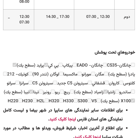
08:00
دوم
12:30 _ 07:30
17:30 _ 14:30
12:30 _
07:30
خودروهاي تحت پوشش
چانگان-CS35
چانگان- EADO
پيكاپ
پي كي
پرايد (سطح يك)
پادرا (سطح يك)
مگان
مورانو
ماكسيما
لوگان (تندر 90)
كوئيك- 212
كلئوس
كاروان
قشقائي
سيتروئن C5 جديد
سيتروئن C5
سرانزا
سراتو
ساندرو
زانتيا
زامياد (سطح يك)
ريچ
ريو
رونيز
تينا
تيبا (سطح يك)
X100 (سطح يك)
V5
S300
H330
H320
H2L
H230
H220
برای اطلاعات سایر نمایندگی های سایپا در شهر بیضا و لیست کامل
نمایندگی های استان فارس
اینجا کلیک کنید
.
برای اطلاع از آخرین اخبار، شرایط فروش، ویدئو ها و مطالب در مورد
شرکت سایپا
اینجا کلیک کنید
.