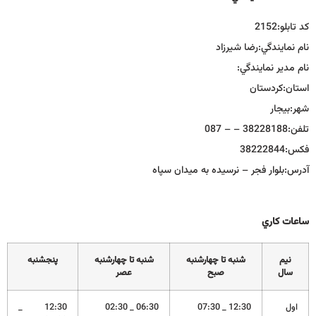
كد تابلو:
2152
نام نمايندگي:
رضا شيرزاد
نام مدير نمايندگي:
استان:
كردستان
شهر:
بيجار
تلفن:
38228188 – – 087
فكس:
38222844
آدرس:
بلوار فجر – نرسيده به ميدان سپاه
ساعات كاري
نيم
شنبه تا چهارشنبه
شنبه تا چهارشنبه
پنجشنبه
سال
صبح
عصر
اول
12:30 _ 07:30
06:30 _ 02:30
12:30 _