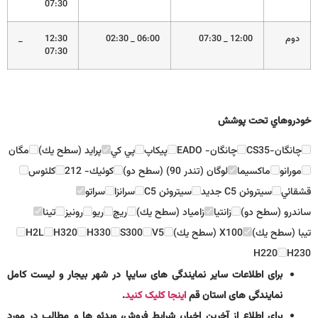
07:30
دوم
12:00 _ 07:30
06:00 _ 02:30
12:30 _
07:30
خودروهاي تحت پوشش
چانگان-CS35
چانگان- EADO
پيكاپ
پي كي
پرايد (سطح يك)
مگان
مورانو
ماكسيما
لوگان (تندر 90) (سطح دو)
كوئيك- 212
كلئوس
قشقائي
سيتروئن C5 جديد
سيتروئن C5
سرانزا
سراتو
ساندرو (سطح دو)
زانتيا
زامياد (سطح يك)
ريچ
ريو
رونيز
تينا
تيبا (سطح يك)
X100 (سطح يك)
V5
S300
H330
H320
H2L
H220
H230
برای اطلاعات سایر نمایندگی های سایپا در شهر بیجار و لیست کامل
نمایندگی های استان قم
اینجا کلیک کنید
.
برای اطلاع از آخرین اخبار، شرایط فروش، ویدئو ها و مطالب در مورد