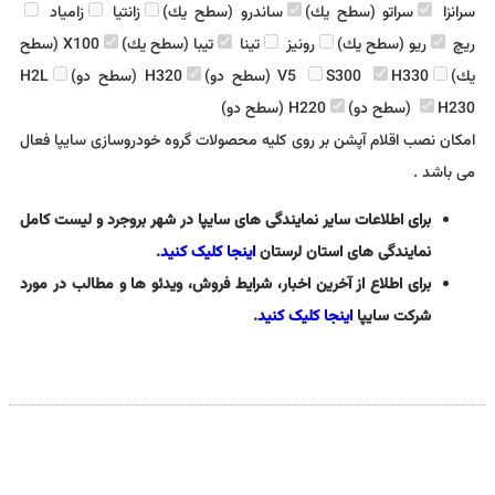
سرانزا
سراتو (سطح يك)
ساندرو (سطح يك)
زانتيا
زامياد
ريچ
ريو (سطح يك)
رونيز
تينا
تيبا (سطح يك)
X100 (سطح
يك)
H330 (سطح دو)
S300
V5
H320 (سطح دو)
H2L
H230 (سطح دو)
H220 (سطح دو)
امکان نصب اقلام آپشن بر روی کلیه محصولات گروه خودروسازی سایپا فعال
می باشد .
برای اطلاعات سایر نمایندگی های سایپا در شهر بروجرد و لیست کامل
نمایندگی های استان لرستان
اینجا کلیک کنید
.
برای اطلاع از آخرین اخبار، شرایط فروش، ویدئو ها و مطالب در مورد
شرکت سایپا
اینجا کلیک کنید
.