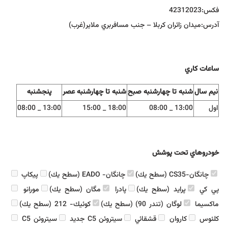
فكس:
42312023
آدرس:
ميدان زائران كربلا – جنب مسافربري ملاير(غرب)
ساعات كاري
نيم سال
شنبه تا چهارشنبه صبح
شنبه تا چهارشنبه عصر
پنجشنبه
اول
13:00 _ 08:00
18:00 _ 15:00
13:00 _ 08:00
خودروهاي تحت پوشش
چانگان-CS35 (سطح يك)
چانگان- EADO (سطح يك)
پيكاپ
پي كي
پرايد (سطح يك)
پادرا
مگان (سطح يك)
مورانو
ماكسيما
لوگان (تندر 90) (سطح يك)
كوئيك- 212 (سطح يك)
كلئوس
كاروان
قشقائي
سيتروئن C5 جديد
سيتروئن C5