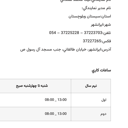
نام نمايندگي:
نيك محمد تمنداني
نام مدير نمايندگي:
استان:
سيستان وبلوچستان
شهر:
ايرانشهر
تلفن:
37223703 – 37225228 – 054
فكس:
37227265
آدرس:
ايرانشهر، خيابان طالقاني، جنب مسجد آل رسول ص
ساعات كاري
نيم سال
شنبه تا چهارشنبه صبح
اول
13:00 _ 08:00
دوم
13:00 _ 08:00