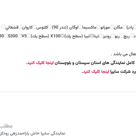
پادرا
مگان
مورانو
ماكسيما
لوگان (تندر 90)
كلئوس
كاروان
قشقائي
د
ريچ
ريو
رونيز
تينا
تيبا (سطح يك)
X100 (سطح يك)
V5
S300
30
عال می باشد .
ست کامل نمایندگی های استان سیستان و بلوچستان
اینجا کلیک کنید
.
مورد شرکت سایپا
اینجا کلیک کنید
.
مطلب 
نمایندگی سایپا خاش یاراحمدزهی رودکزی 02