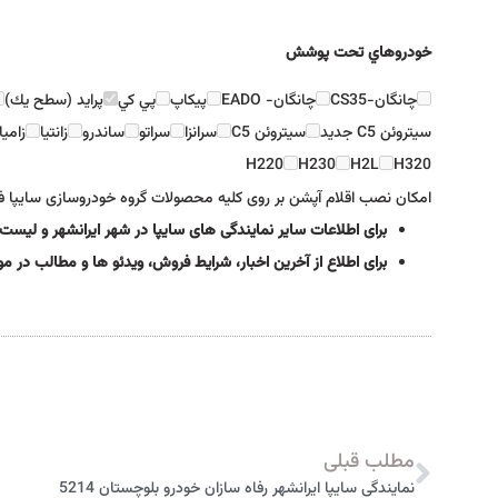
خودروهاي تحت پوشش
چانگان-CS35
چانگان- EADO
پيكاپ
پي كي
پرايد (سطح يك)
سيتروئن C5 جديد
سيتروئن C5
سرانزا
سراتو
ساندرو
زانتيا
زاميا
H220
H230
H2L
H320
امکان نصب اقلام آپشن بر روی کلیه محصولات گروه خودروسازی سایپا ف
برای اطلاعات سایر نمایندگی های سایپا در شهر ایرانشهر و لی
برای اطلاع از آخرین اخبار، شرایط فروش، ویدئو ها و مطالب در 
مطلب قبلی
نمایندگی سایپا ایرانشهر رفاه سازان خودرو بلوچستان 5214