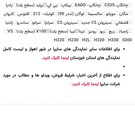
چانگان-CS35
چانگان- EADO
پيكاپ
پي كي
پرايد (سطح يك)
پادرا
مگان
مورانو
ماكسيما
لوگان (تندر 90)
كوئيك- 212
كلئوس
كاروان
قشقائي
سيتروئن C5 جديد
سيتروئن C5
سرانزا
سراتو
ساندرو
زانتيا
زامياد
ريچ
ريو
رونيز
تينا
تيبا (سطح يك)
X100 (سطح يك)
V5
H220
H230
H2L
H320
H330
S300
برای اطلاعات سایر نمایندگی های سایپا در شهر اهواز و لیست کامل
نمایندگی های استان خوزستان
اینجا کلیک کنید
.
برای اطلاع از آخرین اخبار، شرایط فروش، ویدئو ها و مطالب در مورد
شرکت سایپا
اینجا کلیک کنید
.