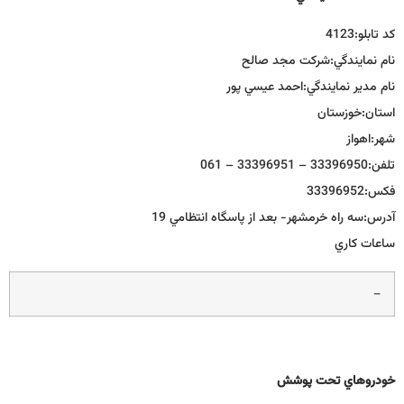
كد تابلو:
4123
نام نمايندگي:
شركت مجد صالح
نام مدير نمايندگي:
احمد عيسي پور
استان:
خوزستان
شهر:
اهواز
تلفن:
33396950 – 33396951 – 061
فكس:
33396952
آدرس:
سه راه خرمشهر- بعد از پاسگاه انتظامي 19
ساعات كاري
–
خودروهاي تحت پوشش