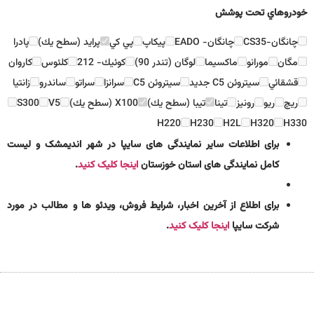
خودروهاي تحت پوشش
چانگان-CS35
چانگان- EADO
پيكاپ
پي كي
پرايد (سطح يك)
پادرا
مگان
مورانو
ماكسيما
لوگان (تندر 90)
كوئيك- 212
كلئوس
كاروان
قشقائي
سيتروئن C5 جديد
سيتروئن C5
سرانزا
سراتو
ساندرو
زانتيا
ريچ
ريو
رونيز
تينا
تيبا (سطح يك)
X100 (سطح يك)
V5
S300
H220
H230
H2L
H320
H330
برای اطلاعات سایر نمایندگی های سایپا در شهر اندیمشک و لیست
کامل نمایندگی های استان خوزستان
اینجا کلیک کنید
.
برای اطلاع از آخرین اخبار، شرایط فروش، ویدئو ها و مطالب در مورد
شرکت سایپا
اینجا کلیک کنید
.