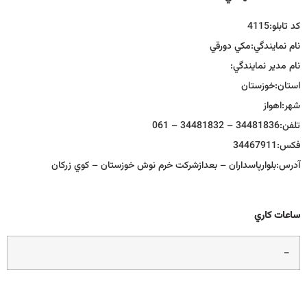
كد تابلو:
4115
نام نمايندگي:
مكي دورقي
نام مدير نمايندگي:
استان:
خوزستان
شهر:
اهواز
تلفن:
34481836 – 34481832 – 061
فكس:
34467911
آدرس:
بلوارپاسداران – بعدازشركت خرم نوش خوزستان – كوي زركان
ساعات كاري
–