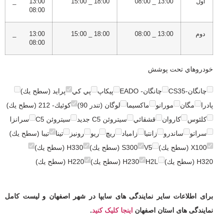
اول
13:00 _ 08:00
18:00 _ 15:00
13:00 _
08:00
دوم
13:00 _ 08:00
18:00 _ 15:00
13:00 _
08:00
خودروهاي تحت پوشش
چانگان-CS35
چانگان- EADO
پيكاپ
پي كي
پرايد (سطح يك)
پادرا
مگان
مورانو
ماكسيما
لوگان (تندر 90)
كوئيك- 212 (سطح يك)
كلئوس
كاروان
قشقائي
سيتروئن C5 جديد
سيتروئن C5
سرانزا
سراتو
ساندرو
زانتيا
زامياد
ريچ
ريو
رونيز
تينا
تيبا (سطح يك)
X100 (سطح يك)
V5
S300 (سطح يك)
H330 (سطح يك)
H320 (سطح يك)
H2L
H230 (سطح يك)
H220 (سطح يك)
برای اطلاعات سایر نمایندگی های سایپا در شهر اصفهان و لیست کامل
نمایندگی های استان اصفهان
اینجا کلیک کنید
.