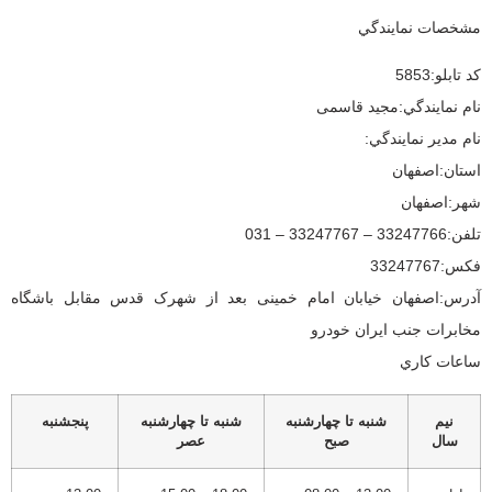
مشخصات نمايندگي
كد تابلو:
5853
نام نمايندگي:
مجید قاسمی
نام مدير نمايندگي:
استان:
اصفهان
شهر:
اصفهان
تلفن:
33247766 – 33247767 – 031
فكس:
33247767
آدرس:
اصفهان خیابان امام خمینی بعد از شهرک قدس مقابل باشگاه
مخابرات جنب ایران خودرو
ساعات كاري
نيم
شنبه تا چهارشنبه
شنبه تا چهارشنبه
پنجشنبه
سال
صبح
عصر