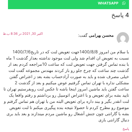
WHATSAPP
4 پاسخ
اکتبر 30, 2021 در 8:36 ب.ظ
محسن بهرامی
گفت:
با سلام من امروز 1400/8/8جهت تعویض لنت که در تاریخ1400/7/6
نسبت به تعویض ان اقدام شد ولی لنت موجود نداشته بعداز گذشت 1 ماه
با بنده تماس گرفتن جهت تعویض لنت که ساعت 10مراجعه کردم بعد از
گذشت چند ساعت که چرخ جلو رو باز کردند مهندس مجموعه گفت لنت
خیلی مصرف شده و باید به صورت آزادحساب بشه بعد ز اعتراض گفتن
مشکلی نداره با تهران تماس گرفتیم عوض میکنیم و بعد از گذشت 2
ساعت گفتن باید ماشین امروز اینجا باشه تا عکس لنت روبفرستیم تهران تا
تایید بشه برای تعویض و با اعتراض اتومبیل رو برداشتم و رفتم واقعا یک
لنت انقدر بگیر و ببند داره برای تعویض البته من با تهران هم تماس گرفتم و
موضوع رو مطرح کردم تا حصولا نتیجه بنده پیگیری میکنم تا لنت تعویض
بشه با گارانتی چون جنش آشغال رو ماشین مردم میندازند و بعد باید بری
دنبال گارانتی بازی
پاسخ