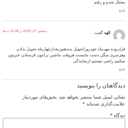
بیخیال شدم و رفتم
پاسخ
دسامبر 27, 2025 در 12:36 ب.ظ
الهه
گفت:
قراربوده مهرماه خودروراتحویل بدندهنوزبعدازچهارماه تحویل ندادن
وهرسری میگن دست مانیست هروقت ماشین برامون فرستادن خبرتون
میکنیم راضی نیستیم ازنمایندگی
پاسخ
دیدگاهتان را بنویسید
نشانی ایمیل شما منتشر نخواهد شد.
بخش‌های موردنیاز
علامت‌گذاری شده‌اند
*
دیدگاه
*