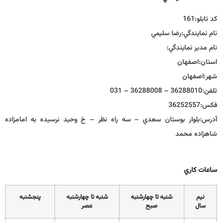
كد تابلو:
161
نام نمايندگي:
رضا سليمي
نام مدير نمايندگي:
استان:
اصفهان
شهر:
اصفهان
تلفن:
36288010 – 36288008 – 031
فكس:
36252557
آدرس:
بلوار بوستان سعدي – سه راه نظر – خ وحيد نرسيده به امامزاده
شاهزاده محمد
ساعات كاري
نيم
شنبه تا چهارشنبه
شنبه تا چهارشنبه
پنجشنبه
سال
صبح
عصر