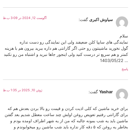
آگوست 12, 2024 در 3:09 ب.ظ
سیاوش اکبری
گفت:
سلام
نمایندگی های سایپا کلن ضعیفند ولی این نمایندگی رو دست نداره
گول نخورید ماشینتون رو حتی اگر گارانتی هم داره ببرید بیرون هم با هزینه
کمتر و هم سریع تر درست کنید ولی اینجور جاها نبرید و اشتباه من رو نکنید
… 1403/05/22
پاسخ
ژوئن 10, 2025 در 1:35 ب.ظ
Yashar
گفت:
برای خرید ماشین که کلی اذیت کردن و قیمت رو بالا بردن بعدش هم که
برای گارانتی رفتیم تعویض روغن اولش چند ساعت معطل شدیم بعد گفتن
ماشین باید یه شب بمونه جالبه که من از یه شهر اطراف اومده بودم و
بخاطر یه روغن که ۵ دقه کار نداره باید شب ماشین رو میخوابوندم و