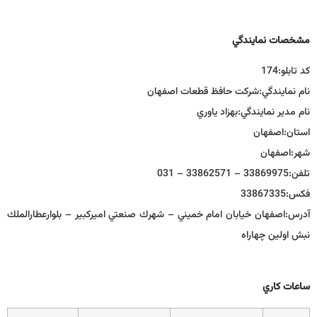
مشخصات نمايندگي
كد تابلو:
174
نام نمايندگي:
شركت حافظ قطعات اصفهان
نام مدير نمايندگي:
بهزاد ياوري
استان:
اصفهان
شهر:
اصفهان
تلفن:
33869975 – 33862571 – 031
فكس:
33867335
آدرس:
اصفهان خیابان امام خميني – شهرك صنعتي اميركبير – بلوارعطارالملك
نبش اولين چهاراه
ساعات كاري