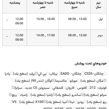
نيم
شنبه تا چهارشنبه
شنبه تا چهارشنبه
پنجشنبه
سال
صبح
عصر
اول
13:00 _ 08:00
18:00 _ 15:00
12:00 _
08:00
دوم
13:00 _ 08:00
17:00 _ 14:00
12:00 _
08:00
خودروهاي تحت پوشش
چانگان-CS35
چانگان- EADO
پيكاپ
پي كي
پرايد (سطح يك)
پادرا
مگان (سطح يك)
مورانو
ماكسيما
لوگان (تندر 90) (سطح يك)
كوئيك- 212
كلئوس
كاروان
قشقائي
سيتروئن C5 جديد
سرانزا
سراتو (سطح يك)
ساندرو (سطح يك)
زانتيا (سطح يك)
زامياد
ريچ
ريو (سطح يك)
رونيز
تينا
تيبا (سطح يك)
X100 (سطح يك)
V5