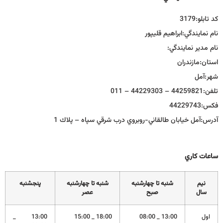
كد تابلو:
3179
نام نمايندگي:
ابراهيم قليپور
نام مدير نمايندگي:
استان:
مازندران
شهر:
آمل
تلفن:
44259821 – 44229303 – 011
فكس:
44229743
آدرس:
آمل خيابان طالقاني-روبروي درب شرقي سپاه – پلاك 1
ساعات كاري
نيم
شنبه تا چهارشنبه
شنبه تا چهارشنبه
پنجشنبه
سال
صبح
عصر
اول
13:00 _ 08:00
18:00 _ 15:00
13:00 _