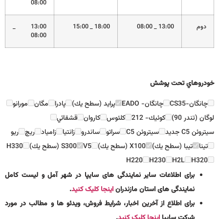
08:00
دوم
13:00 _ 08:00
18:00 _ 15:00
13:00 _
08:00
خودروهاي تحت پوشش
چانگان-CS35
چانگان- EADO
پرايد (سطح يك)
پادرا
مگان
مورانو
لوگان (تندر 90)
كوئيك- 212
كلئوس
كاروان
قشقائي
سيتروئن C5 جديد
سيتروئن C5
سراتو
ساندرو
زانتيا
زامياد
ريچ
ريو
تينا
تيبا (سطح يك)
X100 (سطح يك)
V5
S300 (سطح يك)
H330
H220
H230
H2L
H320
برای اطلاعات سایر نمایندگی های سایپا در شهر آمل و لیست کامل
نمایندگی های استان مازندران
اینجا کلیک کنید
.
برای اطلاع از آخرین اخبار، شرایط فروش، ویدئو ها و مطالب در مورد
شرکت سایپا
اینجا کلیک کنید
.