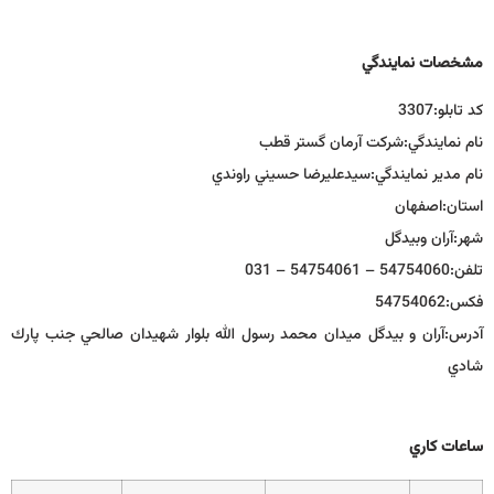
مشخصات نمايندگي
كد تابلو:
3307
نام نمايندگي:
شركت آرمان گستر قطب
نام مدير نمايندگي:
سيدعليرضا حسيني راوندي
استان:
اصفهان
شهر:
آران وبيدگل
تلفن:
54754060 – 54754061 – 031
فكس:
54754062
آدرس:
آران و بيدگل ميدان محمد رسول الله بلوار شهيدان صالحي جنب پارك
شادي
ساعات كاري