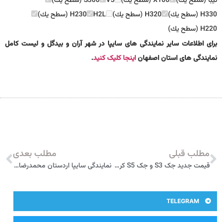
تيبا (سطح يك)
X100 (سطح يك)
V5
S300 (سطح يك)
H330 (سطح يك)
H320 (سطح يك)
H2L
H230 (سطح يك)
H220 (سطح يك)
برای اطلاعات سایر نمایندگی های سایپا در شهر آران و بیدگل و لیست کامل
نمایندگی های استان اصفهان
اینجا کلیک کنید
.
مطلب قبلی
مطلب بعدی
قیمت جدید جک S3 و جک S5 کرمان موتور اعلام شد
نمایندگی سایپا اردستان محمدرضا خانی 3302
TELEGRAM