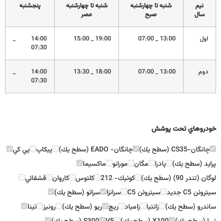
نيم
شنبه تا چهارشنبه
شنبه تا چهارشنبه
پنجشنبه
سال
صبح
عصر
اول
13:00 _ 07:00
19:00 _ 15:00
14:00 _
07:30
دوم
13:00 _ 07:00
18:00 _ 13:30
14:00 _
07:30
خودروهاي تحت پوشش
چانگان-CS35 (سطح يك)
چانگان- EADO (سطح يك)
پيكاپ
پي كي
پرايد (سطح يك)
پادرا
مگان
مورانو
ماكسيما
لوگان (تندر 90) (سطح يك)
كوئيك- 212
كلئوس
كاروان
قشقائي
سيتروئن C5 جديد
سيتروئن C5
سرانزا
سراتو (سطح يك)
ساندرو (سطح يك)
زانتيا
زامياد
ريچ
ريو (سطح يك)
رونيز
تينا