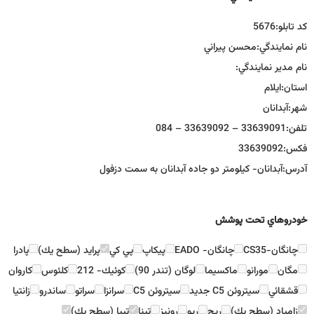
كد تابلو:
5676
نام نمايندگي:
محسن پيراني
نام مدير نمايندگي:
استان:
ايلام
شهر:
آبدانان
تلفن:
33639091 – 33639092 – 084
فكس:
33639092
آدرس:
آبدانان- كيلومتر دو جاده آبدانان به سمت دزفول
خودروهاي تحت پوشش
چانگان-CS35
چانگان- EADO
پيكاپ
پي كي
پرايد (سطح يك)
پادرا
مگان
مورانو
ماكسيما
لوگان (تندر 90)
كوئيك- 212
كلئوس
كاروان
قشقائي
سيتروئن C5 جديد
سيتروئن C5
سرانزا
سراتو
ساندرو
زانتيا
زامياد (سطح يك)
ريچ
ريو
رونيز
تينا
تيبا (سطح يك)