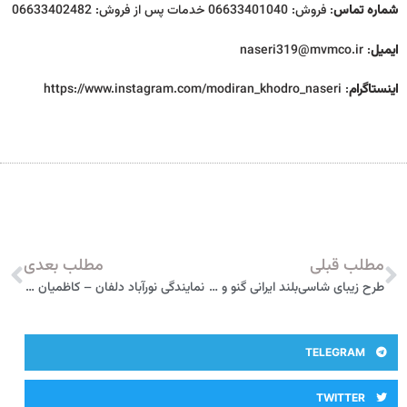
شماره تماس
: فروش: 06633401040 خدمات پس از فروش: 06633402482
ایمیل
: naseri319@mvmco.ir
اینستا‌گرام
: https://www.instagram.com/modiran_khodro_naseri
مطلب قبلی
مطلب بعدی
طرح‌ زیبای شاسی‌بلند ایرانی گنو و واکنش ایران‌خودرو
نمایندگی نورآباد دلفان – کاظمیان – کد 432 مدیران خودرو
TELEGRAM
TWITTER