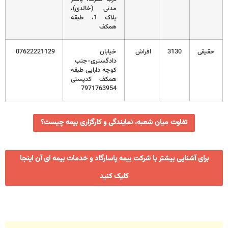
مدنی (خالدی)،
پلاک 1، طبقه
همکف
حقیقی
3130
افراش
خیابان
07622221129
دادگستری-جنب
کوچه دارایی طبقه
همکف کدپستی
7971763954
تفاوت میان شعبه، نمایندگی و کارگزاری بیمه چیست؟
برای آشنایی بیشتر با شرکت بیمه پاسارگاد و خدمات بیمه ای آن اینجا
کلیک کنید