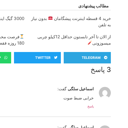
مطالب پیشنهادی
خرید 4 قسطه اینترنت پیشگامان
بدون نیاز
3000 گیگ اینترنت؛ فقط ماهی 100 هزار تومان
به تلفن
از الان تا آخر تابستون حداقل 12کیلو چربی
میسوزونی
180 روزه فقط 600 هزارتومان!!
P
TWITTER
TELEGRAM
3 پاسخ
اسماعیل سلگی
گفت:
خرابی ضبط صوت
پاسخ
اسماعیل سلگی
گفت: