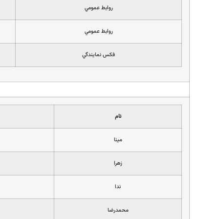
روابط عمومي
روابط عمومي
فكس نمايندگي
نام
مينا
زهرا
ندا
محمدرضا