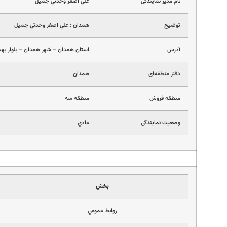
نام مدیر نمایندگی
علي اصغر وحدتي جميل
توضیح
همدان : علي اصغر وحدتي جميل
آدرس
استان همدان – شهر همدان – بلوار به
دفتر منطقه‌ای
همدان
منطقه فروش
منطقه سه
وضعیت نمایندگی
عادي
بخش
روابط عمومي