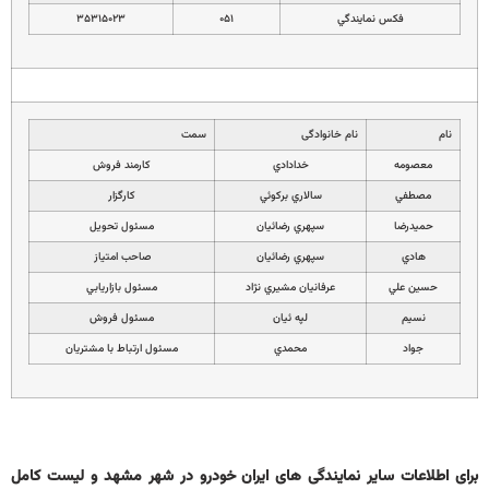
فكس نمايندگي
۰۵۱
۳۵۳۱۵۰۲۳
نام
نام خانوادگی
سمت
معصومه
خدادادي
كارمند فروش
مصطفي
سالاري بركوئي
كارگزار
حميدرضا
سپهري رضائيان
مسئول تحويل
هادي
سپهري رضائيان
صاحب امتياز
حسين علي
عرفانيان مشيري نژاد
مسئول بازاريابي
نسيم
لپه ئيان
مسئول فروش
جواد
محمدي
مسئول ارتباط با مشتريان
برای اطلاعات سایر نمایندگی های ایران خودرو در شهر مشهد و لیست کامل