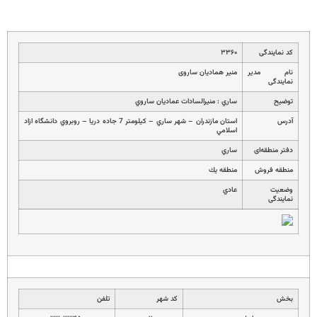
کد نمایندگی
۳۳۶۰
نام مدیر
منير همادیان ساروی
نمایندگی
توضیح
ساري : منيرالسادات عماديان ساروي
آدرس
استان مازندران – شهر ساري – كيلومتر 7 جاده دريا – روبروي دانشگاه ازاد
اسلامي
دفتر منطقه‌ای
ساري
منطقه فروش
منطقه يك
وضعیت
عادي
نمایندگی
بخش
کد شهر
تلفن