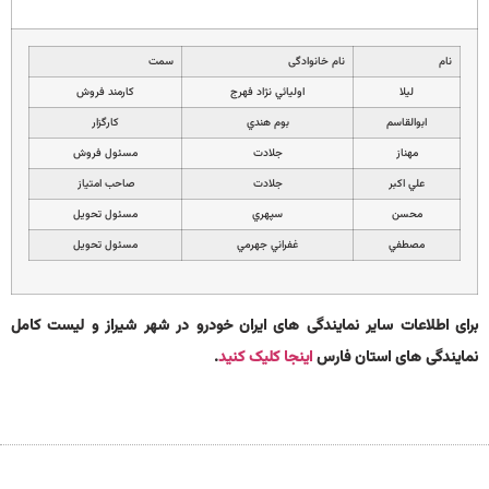
نام
نام خانوادگی
سمت
ليلا
اوليائي نژاد فهرج
كارمند فروش
ابوالقاسم
بوم هندي
كارگزار
مهناز
جلادت
مسئول فروش
علي اكبر
جلادت
صاحب امتياز
محسن
سپهري
مسئول تحويل
مصطفي
غفراني جهرمي
مسئول تحويل
برای اطلاعات سایر نمایندگی های ایران خودرو در شهر شیراز و لیست کامل
نمایندگی های استان فارس
اینجا کلیک کنید
.