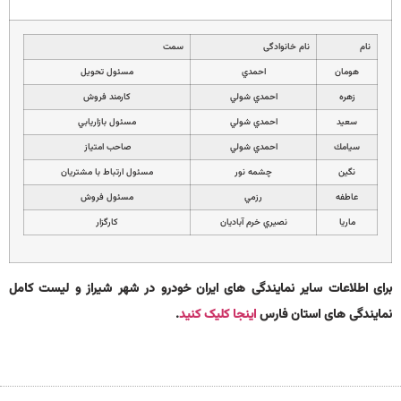
نام
نام خانوادگی
سمت
هومان
احمدي
مسئول تحويل
زهره
احمدي شولي
كارمند فروش
سعيد
احمدي شولي
مسئول بازاريابي
سيامك
احمدي شولي
صاحب امتياز
نگين
چشمه نور
مسئول ارتباط با مشتريان
عاطفه
رزمي
مسئول فروش
ماريا
نصيري خرم آباديان
كارگزار
برای اطلاعات سایر نمایندگی های ایران خودرو در شهر شیراز و لیست کامل
نمایندگی های استان فارس
اینجا کلیک کنید
.