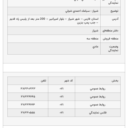
نمایندگی
توضیح
شيراز : سيامك احمدي شولي
آدرس
استان فارس – شهر شيراز – بلوار اميركبير – 200 متر بعد از پليس راه قديم
– جنب پمپ بنزين
دفتر منطقه‌ای
شيراز
منطقه فروش
منطقه سه
وضعیت
عادي
نمایندگی
بخش
کد شهر
تلفن
روابط عمومي
۰۷۱
۳۸۳۳۰۳۳۳
روابط عمومي
۰۷۱
۳۸۳۳۴۶۴۵
روابط عمومي
۰۷۱
۳۸۳۳۴۶۶۴
فكس نمايندگي
۰۷۱
۳۸۳۳۰۵۵۵