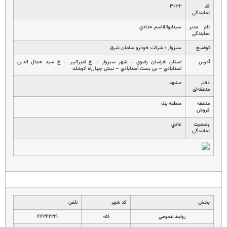
کد
۳۰۳۲
نمایندگی
نام مدیر
سيدابوالقاسم حدادي
نمایندگی
توضیح
سبزوار : شركت خودرو سامان شرق
آدرس
استان خراسان رضوي – شهر سبزوار – خ اميركبير – خ سيد جمال الدين
اسدابادي – بن بست اسدآبادي – نبش چهارراه كوشك
دفتر
مشهد
منطقه‌ای
منطقه
منطقه يك
فروش
وضعیت
عادي
نمایندگی
بخش
کد شهر
تلفن
روابط عمومي
۰۵۱
۴۴۲۴۲۲۱۹