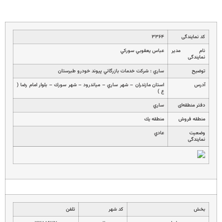
کد نمایندگی
۳۳۶۴
نام مدیر
عباس يعقوبي سوركي
نمایندگی
توضیح
ساري : شركت خدمات بازرگاني پيوند خودرو طبرستان
آدرس
استان مازندران – شهر ساري – مياندرود – شهر سورك – بلوار امام رضا (
ع )
دفتر منطقه‌ای
ساري
منطقه فروش
منطقه يك
وضعیت
عادي
نمایندگی
بخش
کد شهر
تلفن