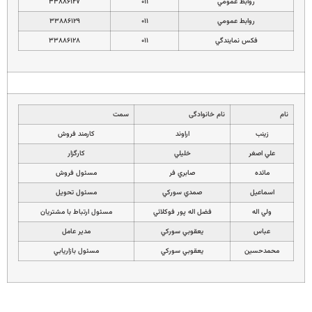
روابط عمومي
۰۱۱
۳۳۸۸۶۱۲۷
روابط عمومي
۰۱۱
۳۳۸۸۶۱۲۹
فكس نمايندگي
۰۱۱
۳۳۸۸۶۱۲۸
نام
نام خانوادگی
سمت
زينب
اراوند
كارمند فروش
علي اصغر
خليلي
كارگزار
مائده
صابري فر
مسئول فروش
اسماعيل
صمدي سوركي
مسئول تحويل
ولي اله
فضل اله پور فوكلائي
مسئول ارتباط با مشتريان
عباس
يعقوبي سوركي
مدير عامل
محمدحسين
يعقوبي سوركي
مسئول بازاريابي