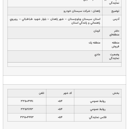
نمایندگی
توضیح
زاهدان : شركت سيستان خودرو
آدرس
استان سيستان وبلوچستان – شهر زاهدان – بلوار شهيد طباطبائي – روبروي
راهنمائي و رانندگي استان
دفتر
كرمان
منطقه‌ای
منطقه
منطقه يك
فروش
وضعیت
عادي
نمایندگی
بخش
کد شهر
تلفن
روابط عمومي
۰۵۴
۳۳۵۰۴۹۹۱
روابط عمومي
۰۵۴
۳۳۵۲۱۱۹۳
فكس نمايندگي
۰۵۴
۳۳۵۰۴۹۹۳