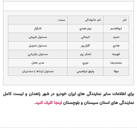
نام
نام خانوادگی
سمت
ابوالقاسم
بوم هندي
كارگزار
حميد
كيخائي
مسئول فروش
هادي
گلزارپور
مسئول تحويل
فهيمه
لشكر پور
مسئول بازاريابي
محمدرضا
نوري
مدير عامل
مهلا
وثوق ابراهيمي
مسئول ارتباط با مشتريان
برای اطلاعات سایر نمایندگی های ایران خودرو در شهر زاهدان و لیست کامل
نمایندگی های استان سیستان و بلوچستان
اینجا کلیک کنید
.