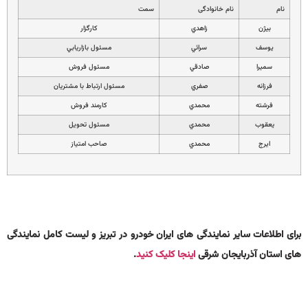
نام
نام خانوادگی
سمت
بيژن
زاهدي
كارگزار
يوسف
سرائي
مسئول بازاريابي
سميرا
صادقي
مسئول فروش
فرزانه
صفري
مسئول ارتباط با مشتريان
فرشته
محمدي
كارمند فروش
يعقوب
محمدي
مسئول تحويل
ايرج
محمدي
صاحب امتياز
برای اطلاعات سایر نمایندگی های ایران خودرو در تبریز و لیست کامل نمایندگی
های استان آذربایجان شرقی
اینجا کلیک کنید
.