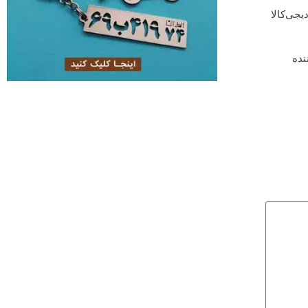
یجی‌کالا
نده