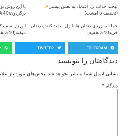
لبخند جذاب تر، اعتماد به نفس بیشتر
با این روش تو
(تخفیف تا امشب)
برگردون(40%off)
حمله به زردی دندان ها با ژل سفید کننده دندان!
این ژل سفیدکن
خرید40%تخفیف
میکنه(40%تخفیف)
P
TWITTER
TELEGRAM
دیدگاهتان را بنویسید
نشانی ایمیل شما منتشر نخواهد شد.
بخش‌های موردنیاز علام
دیدگاه
*