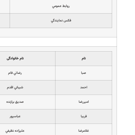
روابط عمومي
فكس نمايندگي
نام
نام خانوادگی
صبا
رضائي فام
احمد
شيباني اقدم
اميررضا
صديق برازنده
فريبا
عباسپور
غلامرضا
عليزاده نظيفي