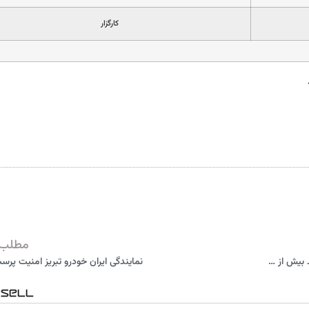
كارگزار
مطلب 
تولید سايپا در ۱۱ ماهه ۹۸ از مدت مشابه سال گذشته عبور کرد/ تولید بيش از ۳۸۴ هزار دستگاه خودرو تا پايان بهمن ۹۸
نمایندگی ایران خودرو تبریز امنيت پرست 11