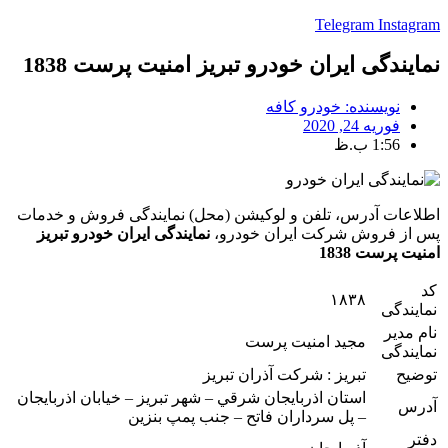
Telegram
Instagram
نمایندگی ایران خودرو تبریز امنيت پرست 1838
نویسنده:
خودرو کافه
فوریه 24, 2020
1:56 ب.ظ
اطلاعات آدرس، تلفن و لوکیشن (محل) نمایندگی فروش و خدمات
پس از فروش شرکت ایران خودرو،
نمایندگی ایران خودرو تبریز
امنيت پرست 1838
کد
۱۸۳۸
نمایندگی
نام مدیر
مجيد امنيت پرست
نمایندگی
توضیح
تبريز : شركت آذران تبريز
استان اذربايجان شرقي – شهر تبريز – خيابان اذربايجان
آدرس
– پل سرداران فاتح – جنب پمپ بنزين
دفتر