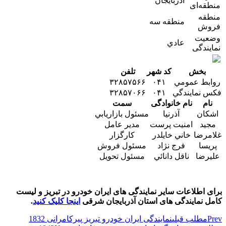
آذربايجان
منطقه‌ای
منطقه
منطقه سه
فروش
وضعیت
عادي
نمایندگی
بخش
کد شهر
تلفن
روابط عمومي
۰۴۱
۳۲۸۵۷۵۶۶
فكس نمايندگي
۰۴۱
۳۲۸۵۷۰۶۶
نام
نام خانوادگی
سمت
اشكان
آذرنيا
مسئول بازاريابي
مجيد
امنيت پرست
مدير عامل
غلامرضا
خاني خايلدر
كارگزار
پريسا
فرج نژاد
مسئول فروش
عليرضا
ناقل دانائي
مسئول تحويل
برای اطلاعات سایر نمایندگی های ایران خودرو در تبریز و لیست
کامل نمایندگی های استان آذربایجان شرقی
اینجا کلیک کنید
.
Prev
مطلب قبلی
نمایندگی ایران خودرو تبریز پیرکامرانی 1832