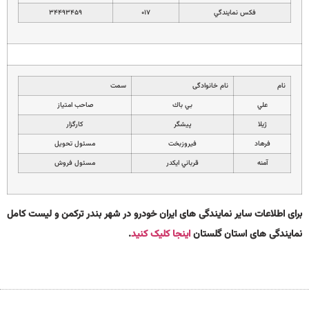
فكس نمايندگي
۰۱۷
۳۴۴۹۳۴۵۹
نام
نام خانوادگی
سمت
علي
بي باك
صاحب امتياز
ژيلا
پيشگر
كارگزار
فرهاد
فيروزبخت
مسئول تحويل
آمنه
قرباني ايكدر
مسئول فروش
برای اطلاعات سایر نمایندگی های ایران خودرو در شهر بندر ترکمن و لیست کامل
نمایندگی های استان گلستان
اینجا کلیک کنید
.