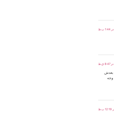
ن هزینه تاخیر رو تهران بحساب نمایندگی واریز 18میلیون بعدش
وجه