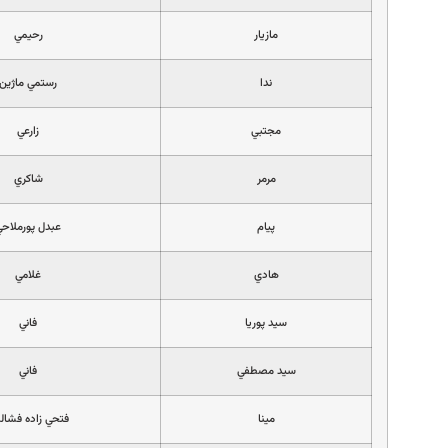
مازيار
رحيمي
ندا
رستمي ماژين
مجتبي
زارعي
مرمر
شاكري
پيام
عبدل پورملاحي
هادي
غلامي
سيد پوريا
فاني
سيد مصطفي
فاني
مينا
فتحي زاده فشال