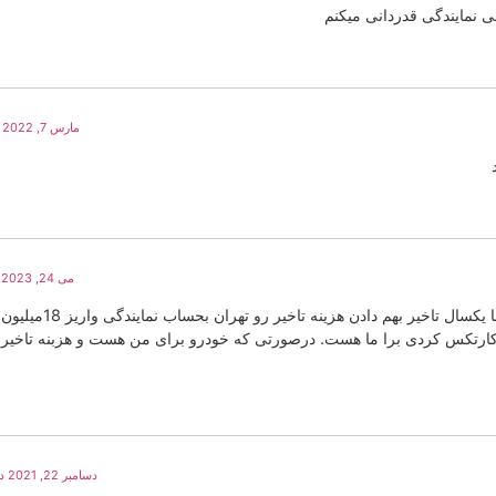
ی نمایندگی قدردانی میکنم
مارس 7, 2022 در 1:44 ب.ظ
می 24, 2023 در 8:47 ق.ظ
منم از همین موندم. ماشینم کارتکس بود با یکسال تاخیر بهم داد
ارتکس کردی برا ما هست. درصورتی که خودرو برای من هست و هزبنه تاخیر 
دسامبر 22, 2021 در 12:19 ب.ظ