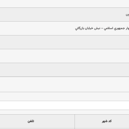
ون
ار جمهوري اسلامي – نبش خيابان بازرگاني
کد شهر
تلفن