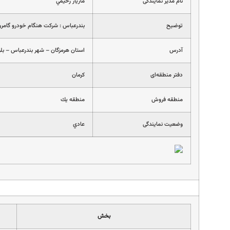
نام مدیر نمایندگی
مازيار رحيمي
توضیح
بندرعباس : شركت هنگام خودرو گامر
آدرس
استان هرمزگان – شهر بندرعباس – بلو
دفتر منطقه‌ای
كرمان
منطقه فروش
منطقه يك
وضعیت نمایندگی
عادي
بخش