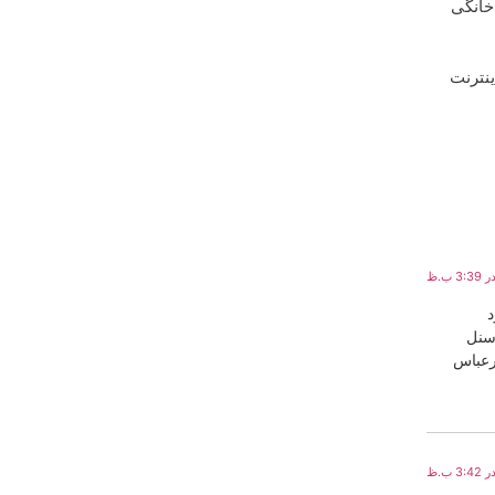
نترنت خانگی
ینترنت
د
رسنل
درعباس