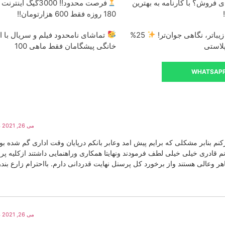
ی فروش؟ با کارنامه به بهترین
فرصت محدود!! 3000گیگ ای
180 روزه فقط 600 هزارتومان!!
باتر، نگاهی جوان‌تر!
25%
تماشای نامحدود فیلم و سریال با ا
لاستی
خانگی پیشگامان فقط ماهی 100
WHATSAP
می 26, 2021 در 3:39 ب.ظ
نم بنابر مشکلی که برایم پیش امد وعابر بانکم درپایان وقت اداری گم شده بو
م قادری خیلی خیلی لطف فرمودند ونهایتا همکاری وراهنمایی داشتند ازکلیه پ
اهر وعالی هستند واز برخورد کل پرسنل نهایت قدردانی دارم. بااحترام زارع بن
می 26, 2021 در 3:42 ب.ظ