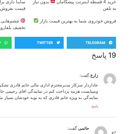
خرید 4 قسطه اینترنت پیشگامان
بدون نیاز
ساینا داری برا
به تلفن
قیمت بفروش!
فروش خودروی شما به بهترین قیمت بازار
چشم‌هایی زی
تخفیف بلفاروپ
P
TWITTER
TELEGRAM
19 پاسخ
زارع
گفت:
جادارداز سرکار مدیرمحترم اداری مالی خانم قادری تشکرک
ومیبایست هزینه پرداخت کنم در نمایندگی اقای رحیمی خان
نمایندگی به ویژه خانم قادری که به نوبه خودشان بسیار م
پاسخ
حاتمی
گفت: