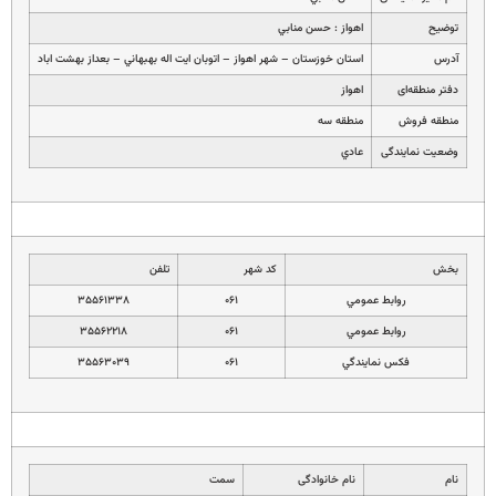
توضیح
اهواز : حسن منابي
آدرس
استان خوزستان – شهر اهواز – اتوبان ايت اله بهبهاني – بعداز بهشت اباد
دفتر منطقه‌ای
اهواز
منطقه فروش
منطقه سه
وضعیت نمایندگی
عادي
بخش
کد شهر
تلفن
روابط عمومي
۰۶۱
۳۵۵۶۱۳۳۸
روابط عمومي
۰۶۱
۳۵۵۶۲۲۱۸
فكس نمايندگي
۰۶۱
۳۵۵۶۳۰۳۹
نام
نام خانوادگی
سمت