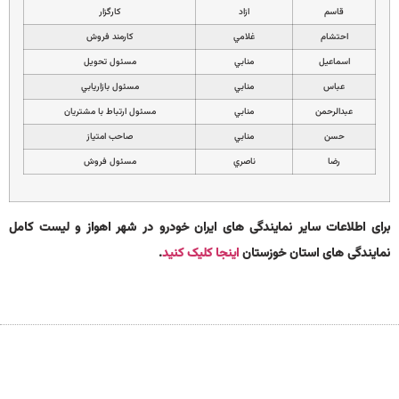
قاسم
ازاد
كارگزار
احتشام
غلامي
كارمند فروش
اسماعيل
منابي
مسئول تحويل
عباس
منابي
مسئول بازاريابي
عبدالرحمن
منابي
مسئول ارتباط با مشتريان
حسن
منابي
صاحب امتياز
رضا
ناصري
مسئول فروش
برای اطلاعات سایر نمایندگی های ایران خودرو در شهر اهواز و لیست کامل
نمایندگی های استان خوزستان
اینجا کلیک کنید
.