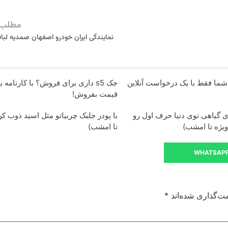
مطلب 
نمایندگی ایران خودرو اصفهان صمدیه لباف 47
ما فقط با یک درخواست آنلاین
جک s5 داری برای فروش؟ با کارنامه ب
قیمت بفروش!
 گیاهی توی دنیا حرف اول رو
با پودر جلبک چربیاتو مثل اسید ذوب 
یژه تا امشب)
تا امشب)
WHATSAP
ت‌گذاری شده‌اند
*