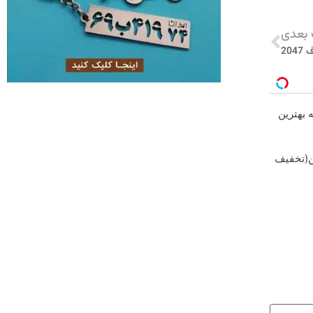
بعدی
20
ه بهترین
کن(تخفیف