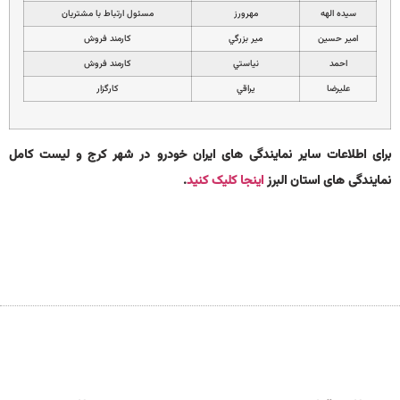
سيده الهه
مهرورز
مسئول ارتباط با مشتريان
امير حسين
مير بزرگي
كارمند فروش
احمد
نياستي
كارمند فروش
عليرضا
يراقي
كارگزار
برای اطلاعات سایر نمایندگی های ایران خودرو در شهر کرج و لیست کامل
نمایندگی های استان البرز
اینجا کلیک کنید
.