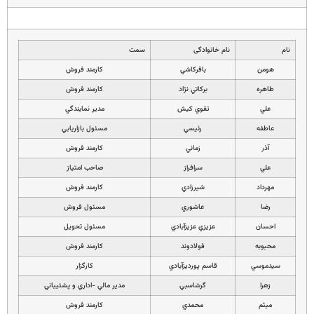
نام
نام خانوادگی
سمت
هومن
باقركاشي
كارمند فروش
طاهره
بركاتي نژاد
كارمند فروش
علي
تقوي كيش
مدير نمايندگي
عاطفه
رئيسي
مسئول بازاريابي
آذر
زماني
كارمند فروش
علي
سرافراز
صاحب امتياز
مهرداد
شيرزادي
كارمند فروش
رضا
عاشوري
مسئول فروش
احسان
عزيزي عزيزآبادي
مسئول تحويل
محبوبه
فولادوند
كارمند فروش
سيدموسي
قاسم پورديزآبادي
كارگزار
زهرا
گرشاسبي
مدير مالي -اداري و پشتيباني
ميثم
محمدي
كارمند فروش