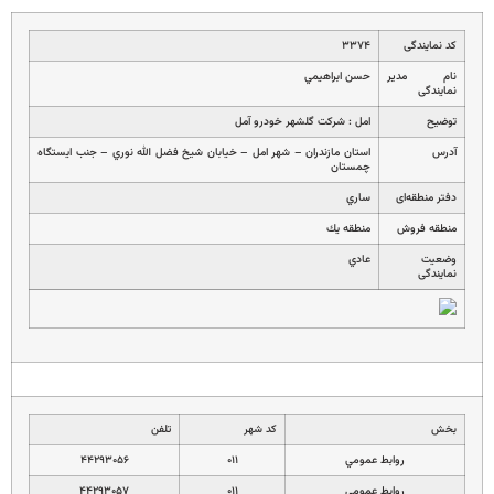
کد نمایندگی
۳۳۷۴
نام مدیر
حسن ابراهيمي
نمایندگی
توضیح
امل : شركت گلشهر خودرو آمل
آدرس
استان مازندران – شهر امل – خيابان شيخ فضل الله نوري – جنب ايستگاه
چمستان
دفتر منطقه‌ای
ساري
منطقه فروش
منطقه يك
وضعیت
عادي
نمایندگی
بخش
کد شهر
تلفن
روابط عمومي
۰۱۱
۴۴۲۹۳۰۵۶
روابط عمومي
۰۱۱
۴۴۲۹۳۰۵۷