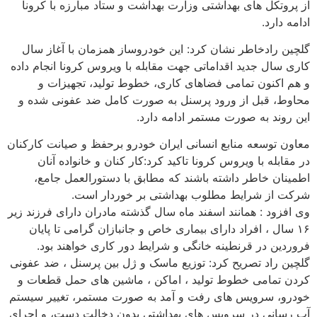
از پروتکل های بهداشتی وزارت بهداشت و ستاد مبارزه با کرونا
ادامه دارد.
گلچین رادخاطر نشان کرد: این خودروساز همزمان با آغاز سال
کاری سال جدید اقداماتی جهت مقابله با ویروس کرونا انجام داده
و هم اکنون تمامی فضاهای کاری، خطوط تولید، تجهیزات و
محاوط، قبل از ورود پرسنل به صورت کامل ضد عفونی شده و
این روند به صورت مستمر ادامه دارد.
معاون توسعه منابع انسانی ایران خودرو برحفظ و صیانت کارکنان
در مقابله با ویروس کرونا تاکید کرد:کار کنان و خانواده آنان
اطمینان خاطر داشته باشند که مطابق با دستورالعمل جامع،
شرکت از شرایط مطلوب بهداشتی بر خوردار است.
وی افزود : همانند اسفند ماه سال گذشته مادران دارای فرزند زیر
۱۶ سال ، افراد دارای بیماری خاص و جانبازان گرامی تا پایان
فروردین در قرنطینه خانگی و شرایط دور کاری خواهند بود.
گلچین راد تصریح کرد: توزیع ماسک و ژل بین پرسنل ، ضد عفونی
کردن تمامی خطوط تولید ، اماکن ، ماشین های حمل قطعات و
خودرو، سرویس های رفت و آمد به صورت مستمر، تغییر سیستم
آب رسانی در سرویس های بهداشتی بدون دخالت دست، و اجرای