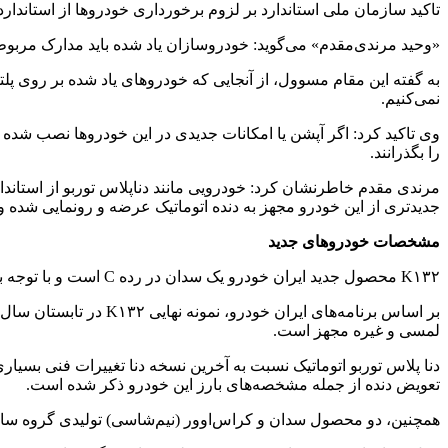
تاکید سازمان ملی استاندارد بر لزوم برخورداری خودروها از استانداردهای ۸۵گانه، ما را بر آن داشت تا در این زمینه با معاون نظارت بر اجرای استاندارد سازمان ملی استاندارد ایران به گفت
«وحید مرندی‌مقدم» می‌گوید: خودروسازان یاد شده باید مدارک مربوط به استانداردهای ۸۵‌گانه این خودروها را برای ساز
به گفته این مقام مسوول، از آنجایی که خودروهای یاد شده بر روی پلت
نمی‌کنیم.
وی تاکید کرد: ‌اگر آپشن یا امکانات جدیدی در این خودروها نصب شده ب
را بگذرانند.
جدیدتری از این خودرو مجهز به دنده اتوماتیک عرضه و رونمایی شده و
مشخصات خودروهای جدید
K۱۳۲ محصول جدید ایران خودرو یک سدان در رده C است و با توجه به الگوی درب ها، نمای جانبی، کاپوت، شیشه ها و زاویه های داشبورد از پلتفرم PF۱ گروه PSA در K۱۳۲ استفاده شده است.
لمسی و غیره مجهز است.
دنا پلاس توربو اتوماتیک نسبت به آخرین نسخه دنا تغییرات فنی بسیاری
تعویض دنده از جمله مشخصه‌های بارز این خودرو ذکر شده است.
همچنین، دو محصول سدان و کراس‌اوور (نیم‌شاسی) تولیدی گروه سایپا با اتکا به مگاپلت‌فرم ایرانی SP۱۰۰ طراحی شده‌اند و قرار است