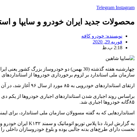
Telegram
Instagram
محصولات جدید ایران خودرو و سایپا و استاندار
نویسنده:
خودرو کافه
فوریه 29, 2020
2:18 ب.ظ
چهارشنبه هفته گذشته (30 بهمن) دو خودروساز بز
سازمان ملی استاندارد بر لزوم برخورداری خودروها از استانداردهای ۸۵گانه، باید دید این خودروها استانداردهای یاد شده را پاس می‌کنند یا خیر؟
ارتقای استانداردهای خودرویی به ۸۵ مورد از سال ۹۶ آغاز شد، در آن زمان این استانداردها برای خودروهای وارداتی اجباری شد، اما برای خودروهای داخلی یک مهلت سه ساله در نظر گرفته شد.
۸۵‌گانه خودروها اجباری شد.
استانداردهایی که به گفته مسوولان سازمان ملی استاندارد، برای ای
به گزارش ایرنا، دنا
نخست دارای طرح‌های بدنه جالبی بوده و بلوغ خودروسازان داخلی را ن