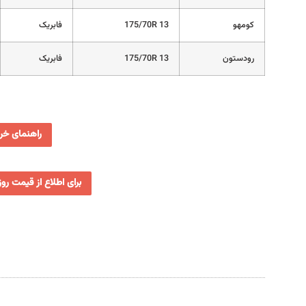
کومهو
175/70R 13
فابریک
رودستون
175/70R 13
فابریک
راهنمای خری
برای اطلاع از قیمت رو