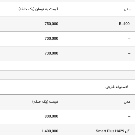
مدل
قیمت به تومان (یک حلقه)
750,000
B-400
700,000
–
730,000
–
لاستیک خارجی
مدل
قیمت (یک حلقه)
800,000
–
گل Smart Plus H429
1,400,000