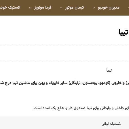
مدیران خودرو
کرمان موتور
فردا موتورز
لاستیک خودر
یبا
تایر) و خارجی (کومهو، رودستون، تراینگل) سایز فابریک و پهن برای ماشین تیبا درج 
 داخلی و وارداتی برای تیبا صندوق دار و هاچ بک آمده است.
لاستیک ایرانی