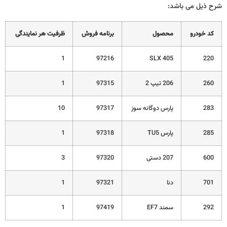
شرح ذیل می باشد:
کد خودرو
محصول
برنامه فروش
ظرفیت هر نمایندگی
1
97216
405 SLX
220
260
206 تیپ 2
97315
1
283
پارس دوگانه سوز
97317
10
285
پارس TU5
97318
1
600
207 دستی
97320
3
701
دنا
97321
1
292
سمند EF7
97419
1