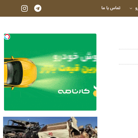
و
تماس با ما