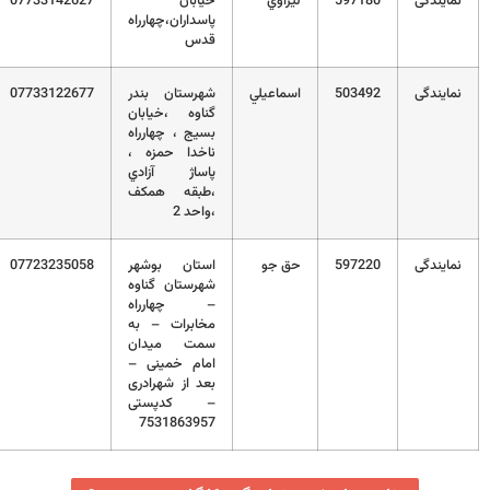
نمایندگی
597180
ليراوي
خیابان
07733142627
پاسداران،چهارراه
قدس
نمایندگی
503492
اسماعيلي
شهرستان بندر
07733122677
گناوه ،‌خيابان
بسيج ، چهارراه
ناخدا حمزه ،
پاساژ آزادي
،‌طبقه همكف
،‌واحد 2
نمایندگی
597220
حق جو
استان بوشهر
07723235058
شهرستان گناوه
– چهارراه
مخابرات – به
سمت میدان
امام خمینی –
بعد از شهرادری
– کدپستی
7531863957