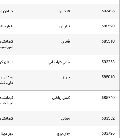
503498
فتحيان
خیابان ام
585220
نظريان
بلوار طاقبستان ن
585510
قنبري
امیرالموم
503253
خاني دارابخاني
استان کر
585010
نوروز
ملی، نبش 
585740
كرمی ریاضی
کرمانشاه
اجراییات
503552
رضائي
کرمانشاه -فرهن
503726
جان پرور
دور میدان ش