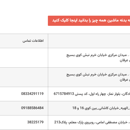
ه بدنه ماشین همه چیز را بدانید اینجا کلیک کنید
اطلاعات تماس
ه . میدان مرکزی خیابان خرم نبش کوی بسیج
عرفان
 . میدان مرکزی خیابان خرم نبش کوی بسیج
عرفان
گان، بلوار نماز، چهار راه اول، کد پستی 6715784913
08334291119
لهیه_خیابان کاشانی_بین کوی 16 و 18
09188586484
 خیابان مصطفی امامی، روبروی پارک معلم، پلاک213
38225179