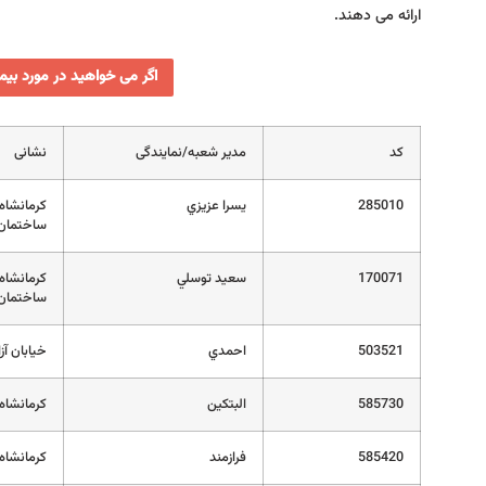
ارائه می دهند.
اگر می خواهید در مورد بیم
کد
مدیر شعبه/نمایندگی
نشانی
285010
يسرا عزيزي
‌کرمانشا
ساختمان 
170071
سعيد توسلي
کرمانشاه
ساختمان 
503521
احمدي
خیابان آزاد
585730
البتكين
کرمانشاه_ا
585420
فرازمند
کرمانشاه،