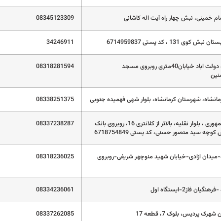
ام خمینی، نبش چهار راه آیت اله کاشانی
08345123309
بش کوی 131 ، کد پستی 6714959837
34246911
کرمانشاه دولت اباد خیابان40متری روبروی مسجد
08318281594
نین
مانشاه، شهرستان کرمانشاه، بلوار شهی فهمیده جنوبی
08338251375
میدان جمهوری ، بلوار نقلیه، بالاتر از کلانتری 16، روبروی بانک
08337238287
کوچه سید منصور حسنی، کد پستی 6718754849
-میدان ازادی-خیابان شهید منوچهر شریفی-روبروی
08318236025
گیان فاز2-ایستگاه اول
08334236061
هرک پردیس، بلوک 7، قطعه 17
08337262085