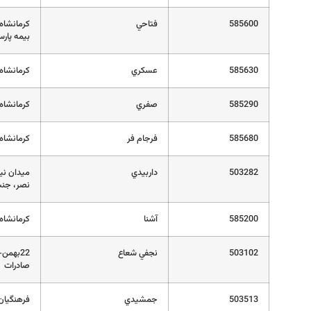
585600
فتاحي
بیمه پارس
585630
عسكري
کرمانشاه 
585290
صفري
کرمانشاه
585680
فرجام فر
کرمانشاه
503282
داربيدي
نصر، جنب ش
585200
آشنا
کرمانشاه
503102
نجفي شعاع
22بهمن
صادرات
503513
جمشيدي
فرهنگیان،