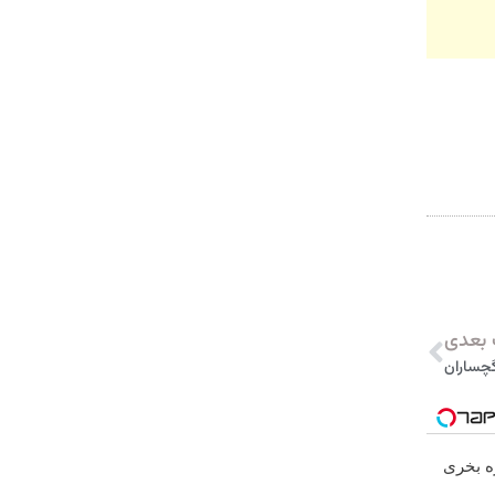
بعدی
گچساران
ره بخری