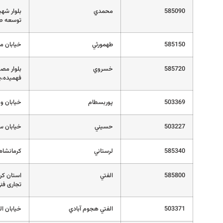
585090
محمدي
بلوار شهی
توسعه صا
585150
طهمورثي
خیابان م
585720
خسروي
بلوار مصط
فهمیده،پلا
503369
پوربسطام
خیابان 
503227
حسيني
خیابان س
585340
لرستاني
کرمانشاه ا
585800
الفتي
استان کر
تجاری فن
503371
الفتي هجوم آبادي
خیابان ال