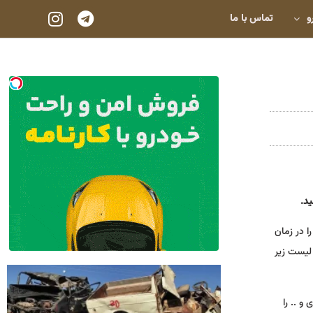
و
تماس با ما
ید.
ا در زمان
 لیست زیر
و .. را