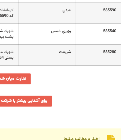
585590
عبدي
کرمانشاه 
کد 585590
585540
وزيري شمس
پشت بیما
585280
شريعت
پستی 6715919154
تفاوت میان شعب
برای آشنایی بیشتر با شرکت 
اخبار و مطالب مرتبط