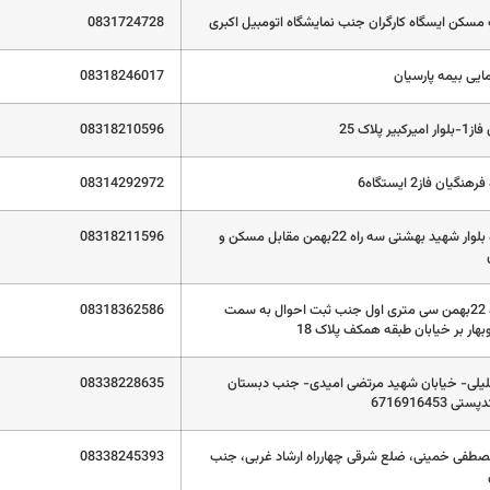
0831724728
08318246017
بیر پلاک 25
08318210596
گیان فاز2 ایستگاه6
08314292972
کرمانشاه بلوار شهید بهشتی سه راه 22بهمن مقابل مسکن و
08318211596
کرمانشاه 22بهمن سی متری اول جنب ثبت احوال به سمت
08318362586
وبهار بر خیابان طبقه همکف پلاک 18
یلی- خیابان شهید مرتضی امیدی- جنب دبستان
08338228635
6716916453
صطفی خمینی، ضلع شرقی چهارراه ارشاد غربی، جنب
08338245393