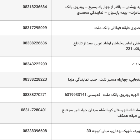
د بهشتی – بالاتر از چهار راه بسیج – روبروی بانک
08318236684
درات- بیمه پارسیان – نمایندگی محمدی
صوری طبقه فوقانی بانک ملت
08317295099
فی امامی،خیابان ارشاد غربی ،بعد از تقاطع
08338226636
ک 231
وحدت
08343222209
نجابی، چهارراه مسیر نفت، جنب نمایندگی مزدا
08338228223
لهیه روبروی بانک ملت- کدپستی 6319933141
08338270271
مانشاه شهرستان کرمانشاه میدان جوانشیر مجتمع
0831-7280401
ی طبقه همکف
هیه، شهرک بهداری، نبش کوچه 30
08338396608