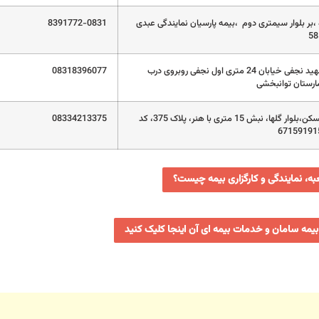
،بر بلوار سیمتری دوم ،بیمه پارسیان نمایندگی عبدی
8391772-0831
شهرک شهید نجفی خیابان 24 متری اول نجفی روبروی درب
08318396077
رستان توانبخشی
شهرک مسکن،بلوار گلها، نبش 15 متری با هنر، پلاک 375، کد
08334213375
ه، نمایندگی و کارگزاری بیمه چیست؟
بیمه سامان و خدمات بیمه ای آن اینجا کلیک کنید