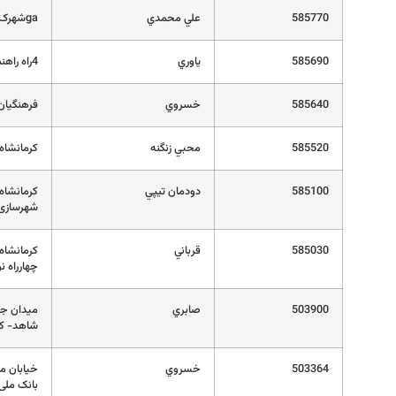
585770
علي محمدي
gaشهرک مسکن ایسگاه کارگران جنب نمایشگاه اتومبیل اکبری
585690
ياوري
4راه راهنمایی بیمه پارسیان
585640
خسروي
فرهنگیان فاز1-بلوار امیرک
585520
محبي زنگنه
کرمانشاه فرهن
585100
دودمان تيپي
شهرسازی
585030
قرباني
چهارراه ن
503900
صابري
میدان جل
شاهد- کدپستی 
503364
خسروي
خیابان م
بانک ملی