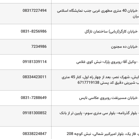
کرمانشاه خیابان 40 متری مطهری غربی جنب نمایشگاه اسلامی
08317227494
یان
خیابان کارگر(اربابی) ساختمان نازگل
0831-8256986
 خیابان ده مجنون
7234986
 -وکیل آقا-روبروی پارک-نبش کوی غلامی
09181339114
میدان نیایش، شهرک نصر، بعد از چهار راه اول، کنار 45 متری
08334423011
یرینی دقیق کد پستی 6717719138
 خیابان مسیرنفت روبروی عکاسی نایس
0831-7288649
- بلوار گذرنامه- بلوار سی متری سوم- پایین تر از بانک
09181300852
 فاز یک، بلوار امیرکبیر شمالی، نبش کوچه 208
08338224847