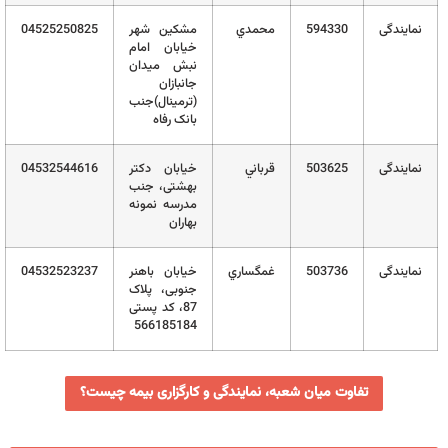
نمایندگی
594330
محمدي
مشکین شهر
04525250825
خیابان امام
نبش میدان
جانبازان
(ترمینال)جنب
بانک رفاه
نمایندگی
503625
قرباني
خیابان دکتر
04532544616
بهشتی، جنب
مدرسه نمونه
بهاران
نمایندگی
503736
غمگساري
خیابان باهنر
04532523237
جنوبی، پلاک
87، کد پستی
566185184
تفاوت میان شعبه، نمایندگی و کارگزاری بیمه چیست؟