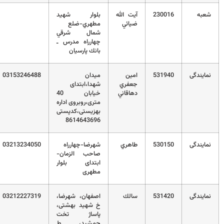
شعبه
230016
آيت الله
بلوار شهيد
ضيائي
مطهري-ضلع
شمال شرقي
چهارراه مدرس ـ
بانك پارسيان
نمایندگی
531940
امين
میدان
03153246488
جعفري
شهدا،ابتدای
دهاقاني
خیابان 40
متری،روبروی اداره
بهزیستی،کدپستی
8614643696
نمایندگی
530150
طاهري
شهرضا-چهارراه
03213234050
صاحب الزمان-
ابتدای بلوار
مطهری
نمایندگی
531420
سالك
اصفهان، شهرضا،
03212227319
خ شهید بهشتی،
پاساژ تخت
جمشید، ط