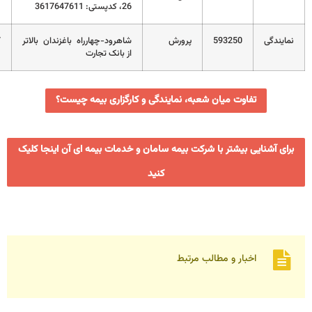
26، کدپستی: 3617647611
593250
پرورش
شاهرود-چهارراه باغزندان بالاتر
023-32244887
از بانک تجارت
ت میان شعبه، نمایندگی و کارگزاری بیمه چیست؟
یشتر با شرکت بیمه سامان و خدمات بیمه ای آن اینجا کلیک
کنید
ر و مطالب مرتبط