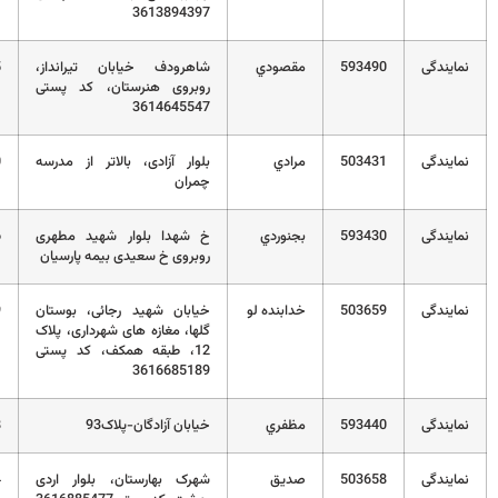
3613894397
593490
مقصودي
شاهرودف خیابان تیرانداز،
02332374005
روبروی هنرستان، کد پستی
3614645547
503431
مرادي
بلوار آزادی، بالاتر از مدرسه
02332229530
چمران
593430
بجنوردي
خ شهدا بلوار شهید مطهری
027332364446
روبروی خ سعیدی بیمه پارسیان
503659
خدابنده لو
خیابان شهید رجائی، بوستان
02332243149
گلها، مغازه های شهرداری، پلاک
12، طبقه همکف، کد پستی
3616685189
593440
مظفري
خیابان آزادگان-پلاک93
32230128
503658
صديق
شهرک بهارستان، بلوار اردی
02332202274