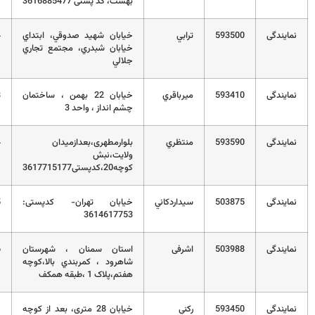
بهشت، کد پستی 3616885477
593500
ترابي
خيابان شهيد صدوقي، ابتداي
2332247954
خيابان شبدري، مجتمع تجاري
جلالي
593410
ميرباقري
خیابان 22 بهمن ، ساختمان
02332243938
چشم انداز ، واحد 3
593590
منتظري
بلوارمطهری،بعدازمیدان
02332333164
ولایت،نبش
کوچه20،کدپستی3617715177
503875
سيداردكاني
خیابان تهران- کدپستی:
0232348675
3614617753
503988
اشرفی
استان سمنان ، شهرستان
02332372026
شاهرود ، کمربندي بالا،کوچه
هفتم،پلاک 1 ،طبقه همکف
593450
ركني
خیابان 28 متری، بعد از کوچه
32334921