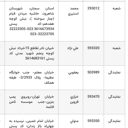
293012
محمد
استان سمنان، شهرستان
استيري
شاهرود، حاشیه میدان قیام
(چنار سوخته )، نبش کوچه
هفدهم-کد پستی
3616673934 023-32223305
023-32223705
593320
علي نژاد
خیبان نادر تقاطع 15خرداد نبش
02332232777
کوچه پنجم شهید مدنی کد
پستی 3614683161
503989
يعقوبي
خیابان معلم- جنب خوابگاه
09912369215
عظیما- پلاک 3/2933- طبقه
همکف
593470
خرازي
خیابان تهران-روبروی پمپ
32332877
قزوين
بنزین-جنب موسسه ثامن
الائمه
593350
متولي
خیابان امام خمینی، نرسیده به
023-32246286
چهارراه باغ زندان؛ کد پستی