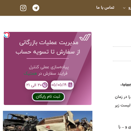
و
تماس با ما
بینید.
ا در زمان
 لیست زیر
و .. را