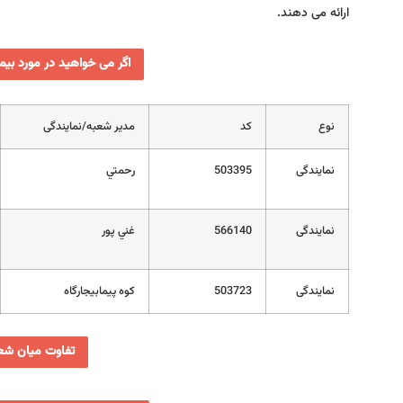
ارائه می دهند.
اگر می خواهید در مورد بیم
نوع
کد
مدیر شعبه/نمایندگی
نمایندگی
503395
رحمتي
نمایندگی
566140
غني پور
نمایندگی
503723
كوه پيمابيجارگاه
تفاوت میان شعب