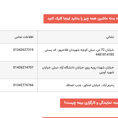
ه بدنه ماشین همه چیز را بدانید اینجا کلیک کنید
نشانی
اطلاعات تماس
خیابان 72 تن، نبش کوچه شهیدان فلاحپور، کد پستی
01342627319
4481814785
خیابان شهدا-روبه روی خیابان دانشگاه آزاد-نبش خیابان
01426214707
شهید آوینی
رحیم آباد، خیابان اشکور، جنب اصناف
01342776766
ه، نمایندگی و کارگزاری بیمه چیست؟