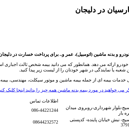
ارسیان در دلیجان
و و بدنه ماشین (اتومبیل)، عمر و.. برای پرداخت خسارت در دلیجان اس
درو ارائه می دهد. همانطور که می دانید بیمه شخص ثالث اجباری است و
 شعبه یا نمایندگی در شهر خودتان را از لیست زیر پیدا کنید.
 خدمات بیمه ای از جمله بیمه ماشین و موتور سیکلت، مهندسی، بیمه ع
ر می خواهید در مورد بیمه بدنه ماشین همه چیز را بدانید اینجا کلیک کنی
اطلاعات تماس
سیج-بلوار شهرداری-روبروی میدان
086-44221244
ه بار
یج- نبش خیابان پاینده- کدپستی
08644232572
379