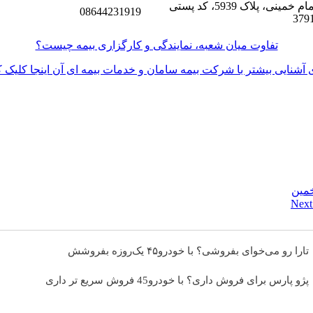
خیابان امام خمینی، پلاک 5939، کد پستی
08644231919
379
تفاوت میان شعبه، نمایندگی و کارگزاری بیمه چیست؟
 آشنایی بیشتر با شرکت بیمه سامان و خدمات بیمه ای آن اینجا کلیک ک
خمین
Next
تارا رو می‌خوای بفروشی؟ با خودرو۴۵ یک‌روزه بفروشش
پژو پارس برای فروش داری؟ با خودرو45 فروش سریع تر داری