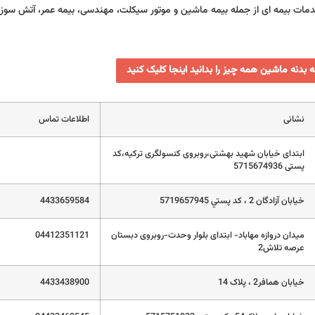
مات بیمه ای از جمله بیمه ماشین و موتور سیکلت، مهندسی، بیمه عمر، آتش سوزی 
ه بدنه ماشین همه چیز را بدانید اینجا کلیک کنید
نشانی
اطلاعات تماس
ابتدای خیابان شهید بهشتی،روبروی کنسولگری ترکیه،کد
پستی 5715674936
خيابان آزادگان 2 ، كد پستي 5719657945
4433659584
میدان دروازه مهاباد- ابتدای بلوار وحدت-روبروی دبستان
04412351121
عرصه تلاش2
خیابان همافر2 ، پلاک 14
4433438900