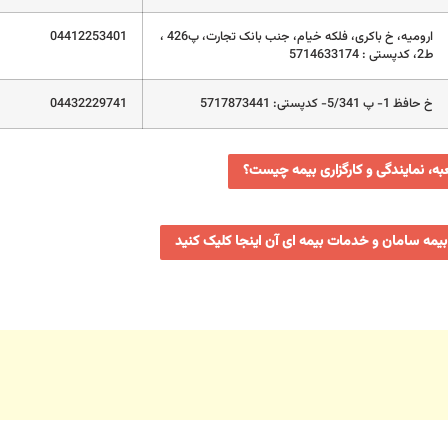
ارومیه، خ باکری، فلکه خیام، جنب بانک تجارت، پ426 ،
04412253401
ط2، کدپستی : 5714633174
خ حافظ 1- پ 5/341- کدپستی: 5717873441
04432229741
ه، نمایندگی و کارگزاری بیمه چیست؟
بیمه سامان و خدمات بیمه ای آن اینجا کلیک کنید