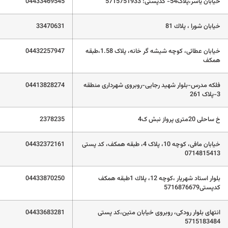
خیابان یاسر،پلاک54- کدپستی: 5715751933
04433469545
خيابان شورا ، پلاك 81
33470631
خیابان عطائی، کوچه شیشه گر خانه، پلاک 1.58،طبقه
04432257947
همکف
فلکه مدرس-بلوار شهید رجایی-روبروی شهرداری منطقه
04413828274
3-پلاک 261
خ ساحلی 20متری پرواز نبش ک4
2378235
خیابان مافی، کوچه 10، پلاک 4، طبقه همکف، کد پستی
04432372161
0714815413
بلوار استاد شهريار ،کوچه 12، پلاك 1طبقه همکف
04433870250
کدپستی5716876679
انتهای بلوار رودکی، روبروی خیابان متین،کد پستی
04433683281
5715183484